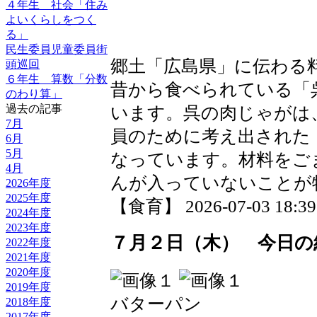
４年生 社会「住み
よいくらしをつく
る」
民生委員児童委員街
郷土「広島県」に伝わる
頭巡回
６年生 算数「分数
昔から食べられている「
のわり算」
過去の記事
います。呉の肉じゃがは
7月
員のために考え出された
6月
5月
なっています。材料をご
4月
んが入っていないことが
2026年度
2025年度
【食育】 2026-07-03 18:39 
2024年度
2023年度
７月２日（木） 今日の
2022年度
2021年度
2020年度
2019年度
バターパン
2018年度
2017年度