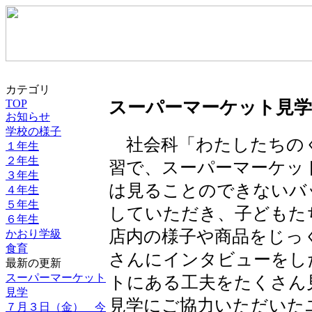
カテゴリ
TOP
スーパーマーケット見学
お知らせ
学校の様子
社会科「わたしたちの
１年生
２年生
習で、スーパーマーケッ
３年生
は見ることのできないバ
４年生
５年生
していただき、子どもた
６年生
店内の様子や商品をじっ
かおり学級
食育
さんにインタビューをし
最新の更新
スーパーマーケット
トにある工夫をたくさん
見学
見学にご協力いただいた
７月３日（金） 今