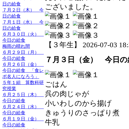
日の給食
ございました。
７月２日（木） 今
日の給食
７月１日（水） 今
日の給食
６月３０日（火）
今日の給食
【３年生】 2026-07-03 18:3
梅雨の晴れ間
６月２９日（月）
７月３日（金） 今日の
今日の給食
６月２６日（金）
今日の給食 「食レ
ポ名人になろう」
５年１組 算数科研
ごはん
究授業
呉の肉じゃが
６月２５日（木）
今日の給食
小いわしのから揚げ
６月２４日（水）
きゅうりのさっぱり煮
今日の給食
６月１９日（金）
牛乳
今日の給食