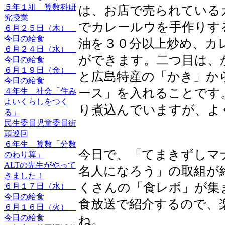
５年１組 算数科研
は、お店で売られている
究授業
でカレールウを手作りす
６月２５日（木）
今日の給食
油を３０分以上炒め、カ
６月２４日（水）
ができます。二つ目は、
今日の給食
６月１９日（金）
と広島特産の「かき」か
今日の給食
ース」を入れることです
４年生 社会「住み
よいくらしをつく
り煮込んでいますが、よ
る」
民生委員児童委員街
頭巡回
６年生 算数「分数
今日で、「てまきずしマ
のわり算」
ALTの先生がやって
名人になろう」の取組が
きました！
くさんの「食レポ」が集
６月１７日（水）
今日の給食
食放送で紹介するので、
６月１６日（火）
今日の給食
ね。