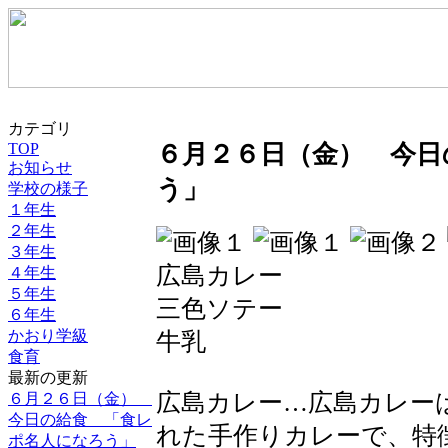
カテゴリ
TOP
６月２６日（金） 今日
お知らせ
う」
学校の様子
１年生
２年生
３年生
広島カレー
４年生
５年生
三色ソテー
６年生
かおり学級
牛乳
食育
最新の更新
広島カレー…広島カレー
６月２６日（金）
今日の給食 「食レ
れた手作りカレーで、特
ポ名人になろう」