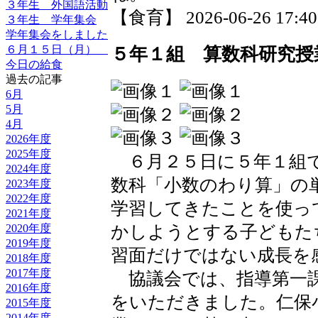
３年生 外国語活動
【食育】 2026-06-26 17:40 
３年生 学年集会
学年集会をしました
６月１５日（月）
５年１組 算数科研究授
今日の給食
過去の記事
6月
5月
4月
2026年度
2025年度
６月２５日に５年１組で
2024年度
数科「小数のわり算」の
2023年度
2022年度
学習してきたことを使っ
2021年度
2020年度
かしようとする子どもた
2019年度
習面だけではない成長を
2018年度
2017年度
協議会では、指導第一課
2016年度
をいただきました。仁保
2015年度
2014年度