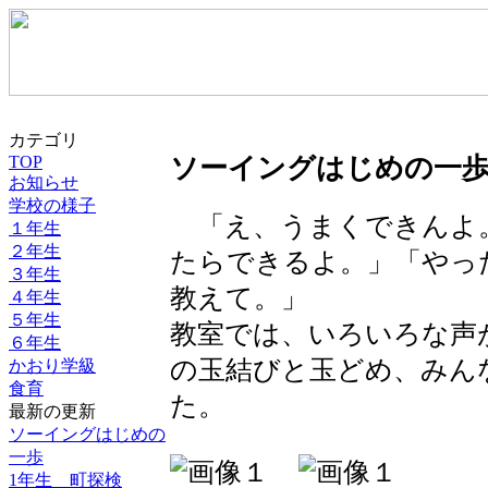
カテゴリ
TOP
ソーイングはじめの一
お知らせ
学校の様子
「え、うまくできんよ
１年生
２年生
たらできるよ。」「やっ
３年生
教えて。」
４年生
５年生
教室では、いろいろな声
６年生
の玉結びと玉どめ、みん
かおり学級
食育
た。
最新の更新
ソーイングはじめの
一歩
1年生 町探検