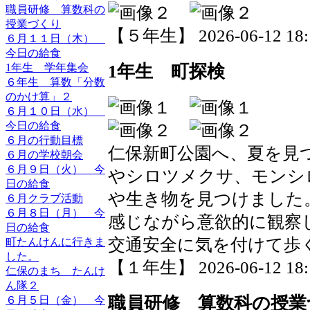
職員研修 算数科の
授業づくり
【５年生】 2026-06-12 18:1
６月１１日（木）
今日の給食
1年生 町探検
1年生 学年集会
６年生 算数「分数
のかけ算」２
６月１０日（水）
今日の給食
６月の行動目標
仁保新町公園へ、夏を見
６月の学校朝会
６月９日（火） 今
やシロツメクサ、モンシ
日の給食
や生き物を見つけました
６月クラブ活動
６月８日（月） 今
感じながら意欲的に観察
日の給食
交通安全に気を付けて歩
町たんけんに行きま
した。
【１年生】 2026-06-12 18:1
仁保のまち たんけ
ん隊２
職員研修 算数科の授業
６月５日（金） 今