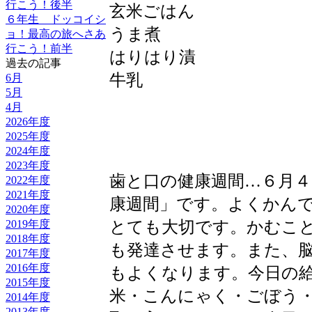
行こう！後半
玄米ごはん
６年生 ドッコイシ
うま煮
ョ！最高の旅へさあ
行こう！前半
はりはり漬
過去の記事
牛乳
6月
5月
4月
2026年度
2025年度
2024年度
2023年度
歯と口の健康週間…６月
2022年度
2021年度
康週間」です。よくかん
2020年度
とても大切です。かむこ
2019年度
2018年度
も発達させます。また、
2017年度
2016年度
もよくなります。今日の
2015年度
米・こんにゃく・ごぼう
2014年度
2013年度