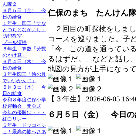
ん隊２
６月５日（金） 今
仁保のまち たんけん
日の給食
１年生 図工「すな
２回目の町探検をしまし
とつちとなかよし」
防犯教室
コースを巡りました。子
プール清掃
「今、この道を通っている
６年生 算数「分数
のかけ算」
るはずだ。」などと話し
６月４日（木） 今
地図の見方が上手になっ
日の給食
３年生図工「絵の具
でいいかんじ」
６月３日（水） 今
日の給食
【３年生】 2026-06-05 16:46
令和８年度仁保小学
校運動会 閉会式
今年の優勝は・・・
６月５日（金） 今日の
紅白リレー
６年生 ドッコイシ
ョ！最高の旅へさあ