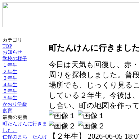
カテゴリ
TOP
町たんけんに行きまし
お知らせ
学校の様子
今日は天気も回復し、赤
１年生
２年生
周りを探検しました。普
３年生
場所でも、じっくり見る
４年生
５年生
している２年生。今後は
６年生
し合い、町の地図を作っ
かおり学級
食育
最新の更新
町たんけんに行きま
した。
【２年生】 2026-06-05 18:07
仁保のまち たんけ