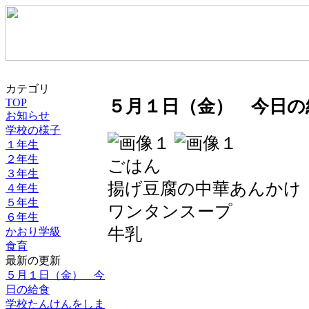
カテゴリ
TOP
５月１日（金） 今日の
お知らせ
学校の様子
１年生
２年生
ごはん
３年生
揚げ豆腐の中華あんかけ
４年生
５年生
ワンタンスープ
６年生
牛乳
かおり学級
食育
最新の更新
５月１日（金） 今
日の給食
学校たんけんをしま