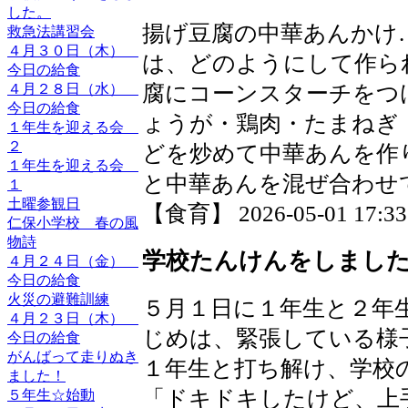
した。
揚げ豆腐の中華あんかけ
救急法講習会
４月３０日（木）
は、どのようにして作ら
今日の給食
腐にコーンスターチをつ
４月２８日（水）
今日の給食
ょうが・鶏肉・たまねぎ
１年生を迎える会
２
どを炒めて中華あんを作
１年生を迎える会
と中華あんを混ぜ合わせ
１
土曜参観日
【食育】 2026-05-01 17:33 
仁保小学校 春の風
物詩
学校たんけんをしまし
４月２４日（金）
今日の給食
火災の避難訓練
５月１日に１年生と２年
４月２３日（木）
じめは、緊張している様
今日の給食
がんばって走りぬき
１年生と打ち解け、学校
ました！
「ドキドキしたけど、上
５年生☆始動