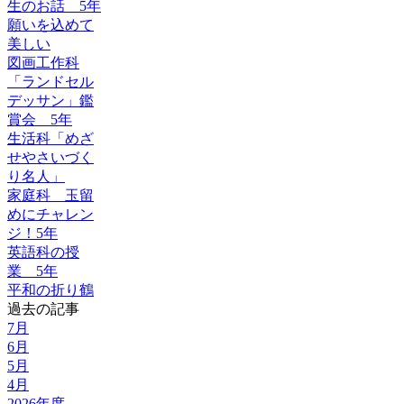
生のお話 5年
願いを込めて
美しい
図画工作科
「ランドセル
デッサン」鑑
賞会 5年
生活科「めざ
せやさいづく
り名人」
家庭科 玉留
めにチャレン
ジ！5年
英語科の授
業 5年
平和の折り鶴
過去の記事
7月
6月
5月
4月
2026年度