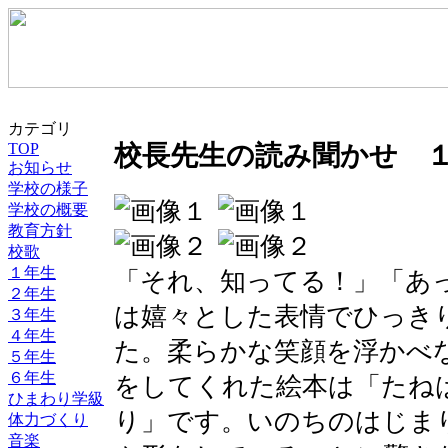
カテゴリ
TOP
校長先生の読み聞かせ 
お知らせ
学校の様子
学校の概要
教育方針
校歌
１年生
「それ、知ってる！」「あ
２年生
は嬉々とした表情でひっき
３年生
４年生
た。柔らかな笑顔を浮かべ
５年生
６年生
をしてくれた絵本は「たね
ひまわり学級
り」です。いのちのはじま
体力づくり
音楽