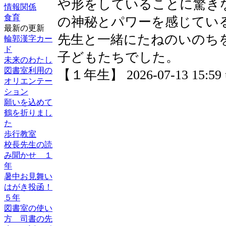
や形をしていることに驚き
情報関係
食育
の神秘とパワーを感じてい
最新の更新
先生と一緒にたねのいのち
輪郭漢字カー
ド
子どもたちでした。
未来のわたし
図書室利用の
【１年生】 2026-07-13 15:59 
オリエンテー
ション
願いを込めて
鶴を折りまし
た
歩行教室
校長先生の読
み聞かせ １
年
暑中お見舞い
はがき投函！
５年
図書室の使い
方 司書の先