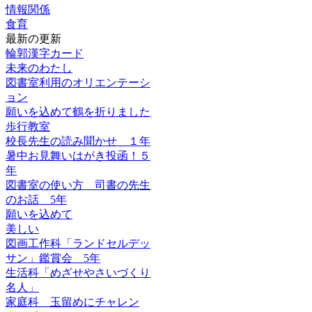
情報関係
食育
最新の更新
輪郭漢字カード
未来のわたし
図書室利用のオリエンテーシ
ョン
願いを込めて鶴を折りました
歩行教室
校長先生の読み聞かせ １年
暑中お見舞いはがき投函！５
年
図書室の使い方 司書の先生
のお話 5年
願いを込めて
美しい
図画工作科「ランドセルデッ
サン」鑑賞会 5年
生活科「めざせやさいづくり
名人」
家庭科 玉留めにチャレン