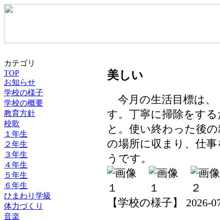
カテゴリ
TOP
美しい
お知らせ
学校の様子
今月の生活目標は、
学校の概要
す。丁寧に掃除をする
教育方針
校歌
と。使い終わった後の
１年生
の場所に収まり、仕事
２年生
３年生
うです。
４年生
５年生
６年生
ひまわり学級
【学校の様子】 2026-07-03
体力づくり
音楽