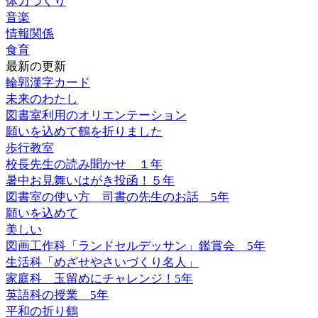
体力づくり
音楽
情報関係
食育
最新の更新
輪郭漢字カード
未来のわたし
図書室利用のオリエンテーション
願いを込めて鶴を折りました
歩行教室
校長先生の読み聞かせ １年
暑中お見舞いはがき投函！５年
図書室の使い方 司書の先生のお話 5年
願いを込めて
美しい
図画工作科「ランドセルデッサン」鑑賞会 5年
生活科「めざせやさいづくり名人」
家庭科 玉留めにチャレンジ！5年
英語科の授業 5年
平和の折り鶴