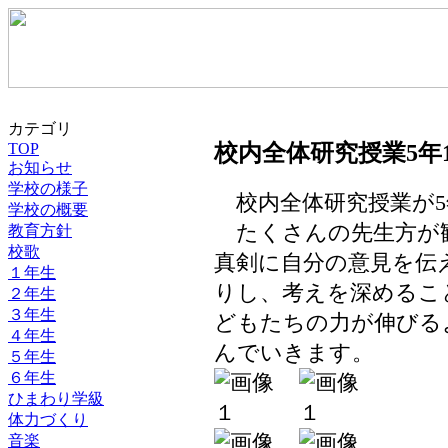
カテゴリ
TOP
校内全体研究授業5年
お知らせ
学校の様子
校内全体研究授業が5
学校の概要
たくさんの先生方が
教育方針
校歌
真剣に自分の意見を伝
１年生
りし、考えを深めるこ
２年生
３年生
どもたちの力が伸びる
４年生
んでいきます。
５年生
６年生
ひまわり学級
体力づくり
音楽