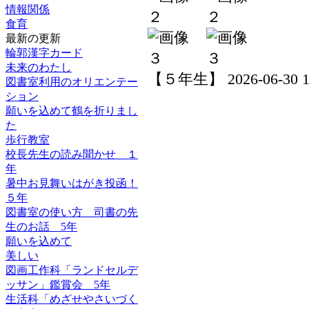
情報関係
食育
最新の更新
輪郭漢字カード
未来のわたし
【５年生】 2026-06-30 10
図書室利用のオリエンテー
ション
願いを込めて鶴を折りまし
た
歩行教室
校長先生の読み聞かせ １
年
暑中お見舞いはがき投函！
５年
図書室の使い方 司書の先
生のお話 5年
願いを込めて
美しい
図画工作科「ランドセルデ
ッサン」鑑賞会 5年
生活科「めざせやさいづく