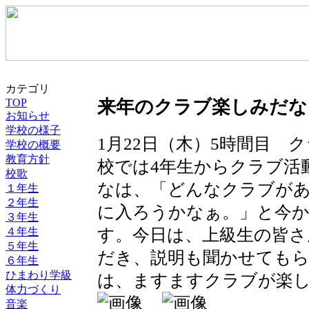
カテゴリ
TOP
来年のクラブ楽しみだな
お知らせ
学校の様子
1月22日（木）5時間目 
学校の概要
教育方針
校では4年生からクラブ活
校歌
なは、「どんなクラブが
１年生
２年生
に入ろうかなぁ。」と今
３年生
す。今日は、上級生の皆さ
４年生
５年生
だき、説明も聞かせてもら
６年生
ひまわり学級
は、ますますクラブが楽
体力づくり
音楽