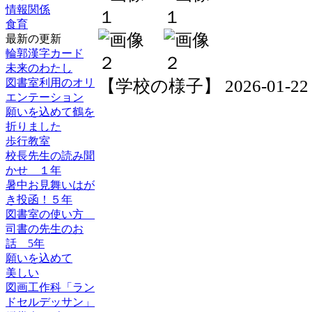
情報関係
食育
最新の更新
輪郭漢字カード
未来のわたし
【学校の様子】 2026-01-22 19
図書室利用のオリ
エンテーション
願いを込めて鶴を
折りました
歩行教室
校長先生の読み聞
かせ １年
暑中お見舞いはが
き投函！５年
図書室の使い方
司書の先生のお
話 5年
願いを込めて
美しい
図画工作科「ラン
ドセルデッサン」