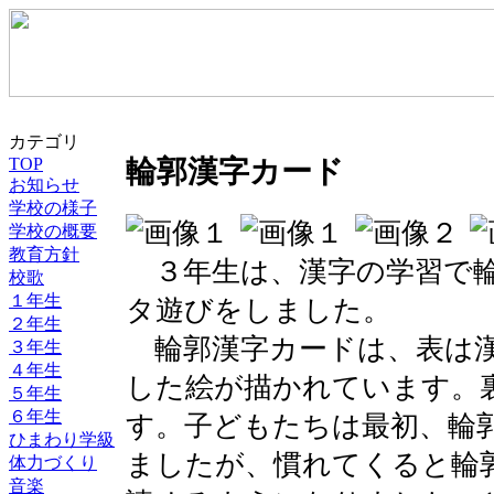
カテゴリ
TOP
輪郭漢字カード
お知らせ
学校の様子
学校の概要
教育方針
３年生は、漢字の学習で輪
校歌
１年生
タ遊びをしました。
２年生
輪郭漢字カードは、表は漢
３年生
４年生
した絵が描かれています。
５年生
６年生
す。子どもたちは最初、輪
ひまわり学級
ましたが、慣れてくると輪
体力づくり
音楽