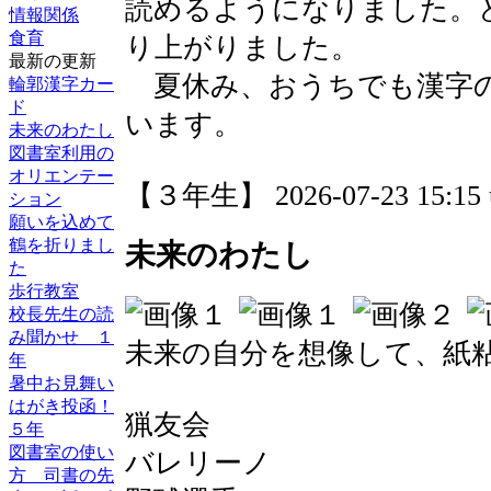
読めるようになりました。
情報関係
食育
り上がりました。
最新の更新
夏休み、おうちでも漢字の
輪郭漢字カー
ド
います。
未来のわたし
図書室利用の
オリエンテー
【３年生】 2026-07-23 15:15 
ション
願いを込めて
鶴を折りまし
未来のわたし
た
歩行教室
校長先生の読
み聞かせ １
未来の自分を想像して、紙
年
暑中お見舞い
はがき投函！
猟友会
５年
図書室の使い
バレリーノ
方 司書の先