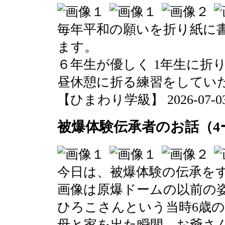
毎年平和の願いを折り紙に
ます。
６年生が優しく 1年生に折
昼休憩に折る練習をしてい
【ひまわり学級】 2026-07-03 0
被爆体験伝承者のお話（4
今日は、被爆体験の伝承を
画像は原爆ドームの以前の
ひろこさんという当時6歳
母と家を出た瞬間、お爺さ