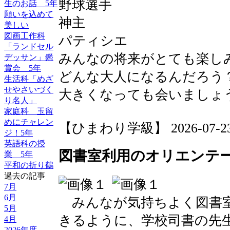
野球選手
生のお話 5年
願いを込めて
神主
美しい
図画工作科
パティシエ
「ランドセル
みんなの将来がとても楽し
デッサン」鑑
賞会 5年
どんな大人になるんだろう
生活科「めざ
せやさいづく
大きくなっても会いましょ
り名人」
家庭科 玉留
めにチャレン
【ひまわり学級】 2026-07-23 1
ジ！5年
英語科の授
図書室利用のオリエンテ
業 5年
平和の折り鶴
過去の記事
7月
6月
みんなが気持ちよく図書室
5月
きるように、学校司書の先
4月
2026年度