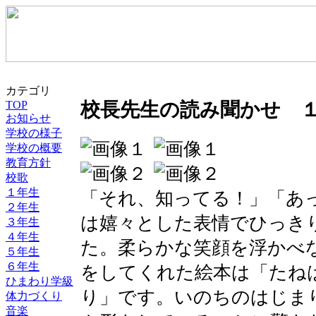
カテゴリ
TOP
校長先生の読み聞かせ 
お知らせ
学校の様子
学校の概要
教育方針
校歌
１年生
「それ、知ってる！」「あ
２年生
は嬉々とした表情でひっき
３年生
４年生
た。柔らかな笑顔を浮かべ
５年生
６年生
をしてくれた絵本は「たね
ひまわり学級
り」です。いのちのはじま
体力づくり
音楽