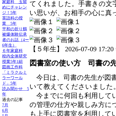
家庭科 玉留
てくれました。手書きの文
めにチャレン
い思いが、お相手の心に真
ジ！5年
英語科の授
業 5年
平和の折り鶴
被爆体験伝承
者のお話（4ー
6年生）
【５年生】 2026-07-09 17:20 
６年家庭科
校内全体研究
図書室の使い方 司書の先
授業5年1組
図画工作科
「ミラクルミ
今日は、司書の先生が図書
ラーワール
ド」5年
いて教えてくださいました
読み聞かせ 5
今までに何回も利用してい
年
過去の記事
の管理の仕方や親しみ方に
7月
6月
も上手に図書室を利用して
5月