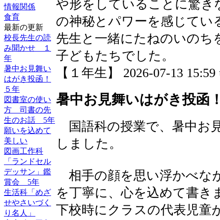
や形をしていることに驚き
情報関係
食育
の神秘とパワーを感じてい
最新の更新
先生と一緒にたねのいのち
校長先生の読
み聞かせ １
子どもたちでした。
年
暑中お見舞い
【１年生】 2026-07-13 15:59 
はがき投函！
５年
暑中お見舞いはがき投函
図書室の使い
方 司書の先
生のお話 5年
国語科の授業で、暑中お見
願いを込めて
美しい
しました。
図画工作科
「ランドセル
デッサン」鑑
相手の顔を思い浮かべなが
賞会 5年
を丁寧に、心を込めて書き
生活科「めざ
せやさいづく
下校時にクラスの代表児童
り名人」