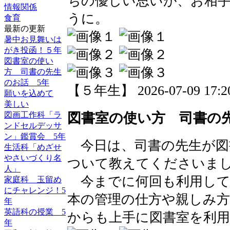
ちの優しい思いが、お相
情報関係
うに。
食育
最新の更新
暑中お見舞いは
がき投函！５年
図書室の使い
方 司書の先生
のお話 5年
【５年生】 2026-07-09 17:20
願いを込めて
美しい
図書室の使い方 司書の
図画工作科「ラ
ンドセルデッサ
ン」鑑賞会 5年
今日は、司書の先生が図
生活科「めざせ
やさいづくり名
ついて教えてくださいま
人」
今までに何回も利用して
家庭科 玉留め
にチャレンジ！5
本の管理の仕方や親しみ
年
英語科の授業 5
からも上手に図書室を利
年