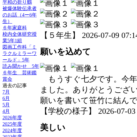
平和の折り鶴
被爆体験伝承者
のお話（4ー6年
生）
６年家庭科
【５年生】 2026-07-09 07:14
校内全体研究授
業5年1組
図画工作科「ミ
願いを込めて
ラクルミラーワ
ールド」5年
読み聞かせ 5年
６年生 芸術鑑
もうすぐ七夕です。今年
賞会
過去の記事
ました。ありがとうござ
7月
6月
願いを書いて笹竹に結ん
5月
【学校の様子】 2026-07-03 20
4月
2026年度
2025年度
美しい
2024年度
2023年度