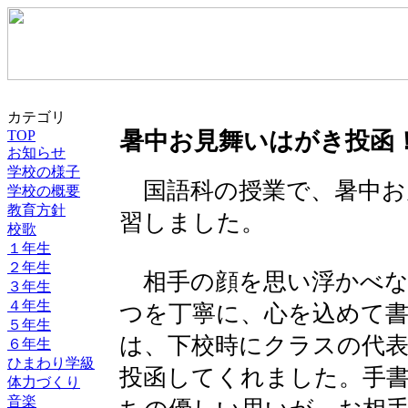
カテゴリ
TOP
暑中お見舞いはがき投函
お知らせ
学校の様子
国語科の授業で、暑中お
学校の概要
教育方針
習しました。
校歌
１年生
２年生
相手の顔を思い浮かべな
３年生
４年生
つを丁寧に、心を込めて
５年生
は、下校時にクラスの代
６年生
ひまわり学級
投函してくれました。手
体力づくり
音楽