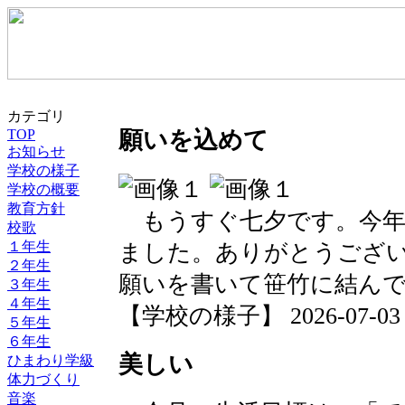
カテゴリ
TOP
願いを込めて
お知らせ
学校の様子
学校の概要
教育方針
もうすぐ七夕です。今年
校歌
１年生
ました。ありがとうござ
２年生
願いを書いて笹竹に結ん
３年生
４年生
【学校の様子】 2026-07-03 20
５年生
６年生
美しい
ひまわり学級
体力づくり
音楽