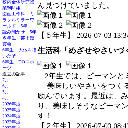
校内全体研究授
ん見つけていました。
業5年1組
図画工作科「ミ
ラクルミラーワ
ールド」5年
読み聞かせ 5年
【５年生】 2026-07-03 13:34
６年生 芸術鑑
賞会
生活科「めざせやさいづ
6年生 大仏を描
いたぞ
6年生 DOスポ
ーツ
過去の記事
2年生では、ピーマンと
7月
美味しいやさいをつくる
6月
5月
励んでいます。最近は、
4月
2026年度
り、美味しそうなピーマ
2025年度
す！
2024年度
2023年度
【２年生】 2026-07-03 08:43
2022年度