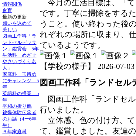
今月の生活目標は、「て
情報関係
食育
です。丁寧に掃除をする
最新の更新
うこと。使い終わった後
願いを込めて
美しい
れぞれの場所に収まり、
図画工作科「ラ
ンドセルデッサ
ているようです。
ン」鑑賞会 5年
生活科「めざせ
やさいづくり名
【学校の様子】 2026-07-03 20
人」
家庭科 玉留め
にチャレンジ！5
図画工作科「ランドセル
年
英語科の授業 5
図画工作科「ランドセル
年
平和の折り鶴
行いました。
被爆体験伝承者
立体感、色の付け方、て
のお話（4ー6年
生）
て、鑑賞しました。友達
６年家庭科