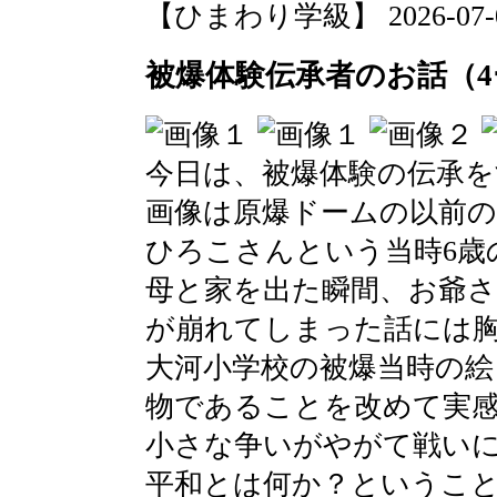
【ひまわり学級】 2026-07-03 
被爆体験伝承者のお話（4
今日は、被爆体験の伝承
画像は原爆ドームの以前
ひろこさんという当時6歳
母と家を出た瞬間、お爺
が崩れてしまった話には
大河小学校の被爆当時の絵
物であることを改めて実
小さな争いがやがて戦い
平和とは何か？というこ