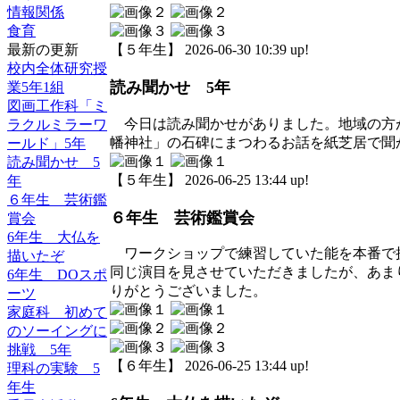
情報関係
食育
最新の更新
【５年生】 2026-06-30 10:39 up!
校内全体研究授
読み聞かせ 5年
業5年1組
図画工作科「ミ
今日は読み聞かせがありました。地域の方
ラクルミラーワ
幡神社」の石碑にまつわるお話を紙芝居で聞
ールド」5年
読み聞かせ 5
【５年生】 2026-06-25 13:44 up!
年
６年生 芸術鑑
６年生 芸術鑑賞会
賞会
6年生 大仏を
ワークショップで練習していた能を本番で
描いたぞ
同じ演目を見させていただきましたが、あま
6年生 DOスポ
りがとうございました。
ーツ
家庭科 初めて
のソーイングに
挑戦 5年
【６年生】 2026-06-25 13:44 up!
理科の実験 5
年生