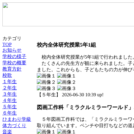
カテゴリ
TOP
校内全体研究授業5年1組
お知らせ
学校の様子
校内全体研究授業が5年1組で行われました
学校の概要
たくさんの先生方が観に来られました。子
教育方針
ました。これからも、子どもたちの力が伸び
校歌
１年生
２年生
３年生
【５年生】 2026-06-30 10:39 up!
４年生
５年生
図画工作科「ミラクルミラーワールド」
６年生
ひまわり学級
５年図画工作科では、「ミラクルミラーワ
体力づくり
取り組んでいます。ペンチや目打ちなどの道
音楽