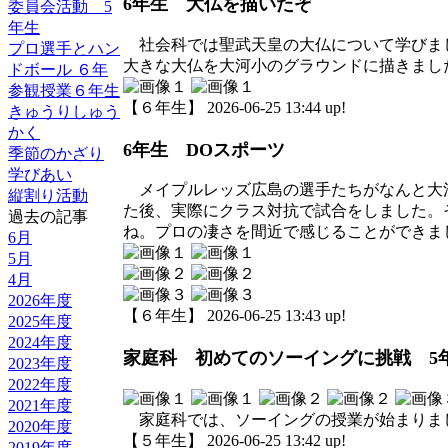
6年生 大仏を描いたぞ
委員会活動 5
年生
社会科では聖武天皇の大仏について学びま
プロ選手とハン
大きな大仏を大河小のグラウンドに描きまし
ドボール ６年
参観授業６年生
【６年生】 2026-06-25 13:44 up!
きゅうりしゅう
かく
6年生 DOスポーツ
季節のかざり
学びあい
メイプルレッズ広島の選手たちがなんと大
縦割り活動
た後、実際にクラス対抗で試合をしました。
過去の記事
ね。プロの凄さを間近で感じることができま
6月
5月
4月
2026年度
【６年生】 2026-06-25 13:43 up!
2025年度
2024年度
家庭科 初めてのソーイングに挑戦 5
2023年度
2022年度
2021年度
家庭科では、ソーイングの授業が始まりま
2020年度
【５年生】 2026-06-25 13:42 up!
2019年度