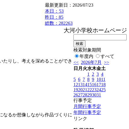
最新更新日：2026/07/23
本日：
53
昨日：85
総数：282263
大河小学校ホームページへ
検索対象期間
年度内
すべて
いたりし、考えを深めることができ
<<
2026年7月
>>
日
月
火
水
木
金
土
1
2
3
4
5
6
7
8
9
10
11
12
13
14
15
16
17
18
19
20
21
22
23
24
25
26
27
28
29
30
31
行事予定
月間行事予定
年間行事予定
になるか想像しながら作品づくりに
リンク