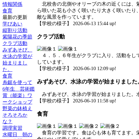
北校舎の北側やオリーブの木の近くには、紫
情報関係
ら咲いた花も小さく咲いたり大きく咲いたり
食育
敵な風景を作っています。
最新の更新
【学校の様子】 2026-06-13 15:44 up!
学びあい
縦割り活動
クラブ活動
紫陽花の季節
クラブ活動
みずあそび、
４．５．６年生がクラブに入り、活動をして
水泳の学習が
しています。
始まりまし
【学校の様子】 2026-06-10 12:09 up!
た。
食育
みずあそび、水泳の学習が始まりました
糸鋸を使って
6年生 芸術鑑
みずあそび、水泳の学習が始まりました。水
賞（能楽）ワ
【学校の様子】 2026-06-10 11:58 up!
ークショップ
野菜の鉢植え
食育
そろそろか
な？
調理実習
食育の学習です。食は心も体も育てます。栄
水曜日 朝の