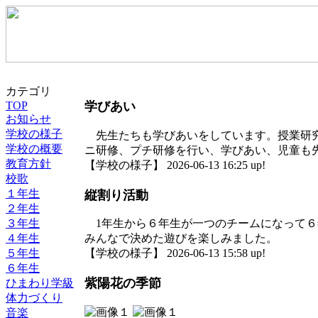
カテゴリ
TOP
学びあい
お知らせ
学校の様子
先生たちも学びあいをしています。授業研究
学校の概要
ニ研修、プチ研修を行い、学びあい、児童も
教育方針
【学校の様子】 2026-06-13 16:25 up!
校歌
１年生
縦割り活動
２年生
３年生
1年生から６年生が一つのチームになって６
４年生
みんなで決めた遊びを楽しみました。
５年生
【学校の様子】 2026-06-13 15:58 up!
６年生
紫陽花の季節
ひまわり学級
体力づくり
音楽