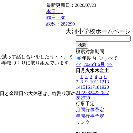
最新更新日：2026/07/23
本日：
1
昨日：80
総数：282290
大河小学校ホームページへ
検索対象期間
を減らす話し合いをしたり・・。ミ
年度内
すべて
い学校づくりに取り組んでいます。
<<
2026年6月
>>
日
月
火
水
木
金
土
1
2
3
4
5
6
7
8
9
10
11
12
13
14
15
16
17
18
19
20
21
22
23
24
25
26
27
日と金曜日の大休憩は、縦割り班の
28
29
30
行事予定
月間行事予定
年間行事予定
リンク