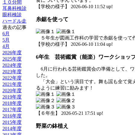
食について学んでいます。
１０分間
【学校の様子】 2026-06-10 11:52 up!
耳鼻科検診
眼科検診
糸鋸を使って
ハードル走
過去の記事
6月
５年生が図画工作科の学習で糸鋸を使って作
5月
【学校の様子】 2026-06-10 11:04 up!
4月
2026年度
6年生 芸術鑑賞（能楽）ワークショッ
2025年度
2024年度
6月に行われる芸術鑑賞会の準備として、ワ
2023年度
した。
2022年度
「大会」という演目です。舞も謡も全て覚え
2021年度
るように練習に励みます！
2020年度
2019年度
2018年度
2017年度
【６年生】 2026-05-21 17:51 up!
2016年度
2015年度
野菜の鉢植え
2014年度
2013年度