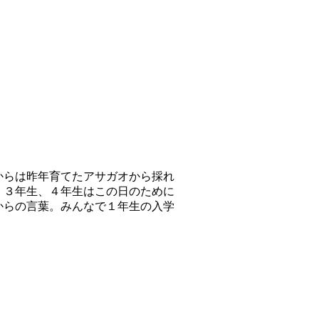
からは昨年育てたアサガオから採れ
。３年生、４年生はこの日のために
からの言葉。みんなで１年生の入学