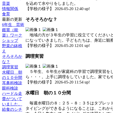
音楽
を込めて水やりをしました。
情報関係
【学校の様子】 2026-05-20 12:40 up!
食育
そろそろかな？
最新の更新
6年生 芸術
鑑賞（能
地域の方が３年生の学習に役立ててくださいと
楽）ワーク
になっていきました。子どもたちは、身近に観
ショップ
【学校の様子】 2026-05-20 12:01 up!
野菜の鉢植
え
調理実習
そろそろか
な？
調理実習
５年生、６年生が家庭科の学習で調理実習をし
水曜日 朝
ら・・・。上手に調理をしていました。家でも
の１０分間
【学校の様子】 2026-05-20 11:54 up!
耳鼻科検診
眼科検診
水曜日 朝の１０分間
ハードル走
蕾がついて
毎週水曜日の８：２５－８：３５はタブレット
いました。
タイピングができるようになることは、これか
給食のシチ