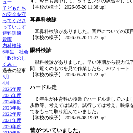
す。今日も集中して、タイピングの練習をして
ュー
【学校の様子】 2026-05-20 11:38 up!
子どもたち
の安全を守
耳鼻科検診
ってくださ
っています
耳鼻科検診がありました。音声についての項目
避難訓練
【学校の様子】 2026-05-20 11:27 up!
穀雨
内科検診
眼科検診
6年生 社会
「政治のし
眼科検診がありました。早い時期から視力低下
くみ」
間、近くのものを見て作業したら、20フィート
過去の記事
【学校の様子】 2026-05-20 11:22 up!
5月
4月
ハードル走
2026年度
2025年度
６年生が体育科の授業でハードル走していまし
2024年度
歩数等、考えては試行、試行しては考え、映像
2023年度
てをもって取り組んでいました。
2022年度
【学校の様子】 2026-05-08 19:03 up!
2021年度
2020年度
蕾がついていました。
2019年度