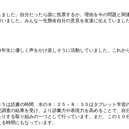
ました。自分だったら誰に投票するか。理由を今の問題と関
行いました。みんな一生懸命自分の意見を友達に伝えていまし
1年生に優しく声をかけ楽しそうに活動していました。これか
５は読書の時間、水の８：２５－８：３５はタブレット学習
況調査の結果を受け、より語彙力や表現力を高めることで、自
たりする取り組みの一つとして行っています。また、この１０
える時間にもなっています。