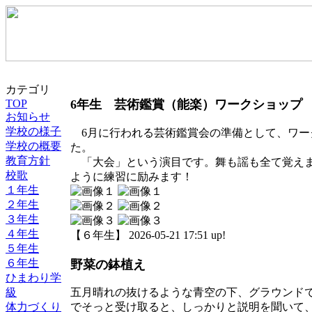
カテゴリ
TOP
6年生 芸術鑑賞（能楽）ワークショップ
お知らせ
学校の様子
6月に行われる芸術鑑賞会の準備として、ワー
学校の概要
た。
教育方針
「大会」という演目です。舞も謡も全て覚えま
校歌
ように練習に励みます！
１年生
２年生
３年生
４年生
【６年生】 2026-05-21 17:51 up!
５年生
６年生
野菜の鉢植え
ひまわり学
級
五月晴れの抜けるような青空の下、グラウンド
体力づくり
でそっと受け取ると、しっかりと説明を聞いて