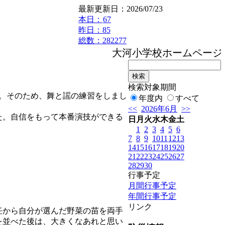
最新更新日：2026/07/23
本日：
67
昨日：85
総数：282277
大河小学校ホームページへ
検索対象期間
。そのため、舞と謡の練習をしまし
年度内
すべて
<<
2026年6月
>>
た。自信をもって本番演技ができる
日
月
火
水
木
金
土
1
2
3
4
5
6
7
8
9
10
11
12
13
14
15
16
17
18
19
20
21
22
23
24
25
26
27
28
29
30
行事予定
月間行事予定
年間行事予定
リンク
任から自分が選んだ野菜の苗を両手
を並べた後は、大きくなあれと思い