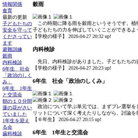
穀雨
情報関係
食育
最新の更新
この時期に降る雨を穀雨というそうです。植物
子どもたちの
子どもたちの力を伸ばしていくことができるよ
安全を守って
【学校の様子】 2026-04-27 20:32 up!
くださってい
ます
内科検診
避難訓練
穀雨
先日、内科検診がありました。子どもたちの
内科検診
【学校の様子】 2026-04-27 20:23 up!
6年生 社会
「政治のしく
6年生 社会「政治のしくみ」
み」
6年生 1年生
と交流会
朝の１０分間
政治について学ぶ単元では、まずプレ選挙をし
蓮の花がさい
リットについて深く考えたりしながら、討論を
ていました
【６年生】 2026-04-27 20:15 up!
1年生を迎え
る会
6年生 1年生と交流会
歯科検診