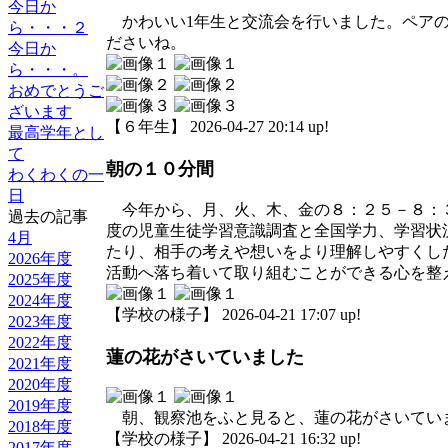
今日か
かわいい1年生と交流会を行いました。ペアの
ら・・・２
ださいね。
今日か
ら・・・。
おめでとうご
ざいます
【６年生】 2026-04-27 20:14 up!
最高学年とし
て
朝の１０分間
わくわくの一
日
今年から、月、火、木、金の８：２５－８：３
過去の記事
度の児童生徒学習意識調査と全国学力、学習状
4月
たり、相手の考えや想いをより理解しやすくし
2026年度
活動へ落ち着いて取り組むことができる心を整
2025年度
2024年度
【学校の様子】 2026-04-21 17:07 up!
2023年度
2022年度
蓮の花がさいていました
2021年度
2020年度
2019年度
朝、観察池をふと見ると、蓮の花がさいてい
2018年度
【学校の様子】 2026-04-21 16:32 up!
2017年度