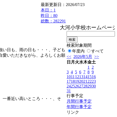
最新更新日：2026/07/23
本日：
1
昨日：80
総数：282291
大河小学校ホームページへ
検索対象期間
強い日も、雨の日も・・・、子ども
年度内
すべて
自愛いただきながら、よろしくお願
<<
2026年5月
>>
日
月
火
水
木
金
土
1
2
3
4
5
6
7
8
9
10
11
12
13
14
15
16
17
18
19
20
21
22
23
24
25
26
27
28
29
30
31
行事予定
。一番近い高いところ・・・、そ
月間行事予定
年間行事予定
リンク