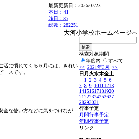
最新更新日：2026/07/23
本日：
41
昨日：85
総数：282251
大河小学校ホームページへよう
検索対象期間
年度内
すべて
生活に慣れてくる５月には、きれい
<<
2021年3月
>>
ピースです。
日
月
火
水
木
金
土
1
2
3
4
5
6
7
8
9
10
11
12
13
14
15
16
17
18
19
20
21
22
23
24
25
26
27
28
29
30
31
行事予定
安全な使い方などに気をつけなが
月間行事予定
年間行事予定
リンク