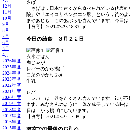
さば
12月
さばは，日本で古くから食べられている代表的
11月
酸」や「エイコサペンタエン酸」という，質のよ
10月
まやあじも，このあぶらを含んでいます。今日は
9月
【食育】 2021-03-23 18:35 up!
8月
7月
今日の給食 ３月２２日
6月
5月
4月
玄米ごはん
2026年度
肉じゃが
2025年度
レバーのから揚げ
2024年度
白菜のゆかりあえ
2023年度
牛乳
2022年度
2021年度
レバー
2020年度
レバーは，鉄をたくさん含んでいます。鉄が不
2019年度
ます。みなさんのように，体が成長している時は
2018年度
日は，から揚げにしています。
2017年度
【食育】 2021-03-22 13:08 up!
2016年度
2015年度
教室での最後のお別れ