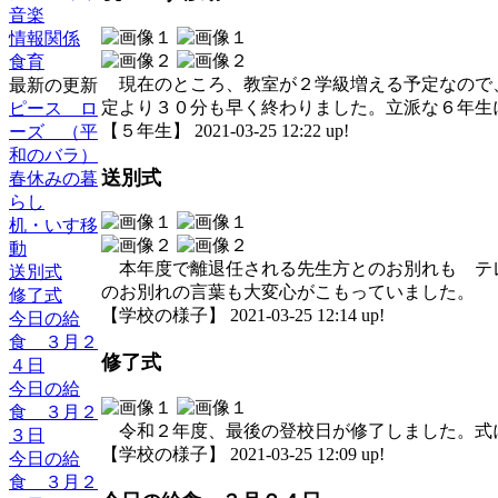
音楽
情報関係
食育
現在のところ、教室が２学級増える予定なので
最新の更新
定より３０分も早く終わりました。立派な６年生
ピース ロ
【５年生】 2021-03-25 12:22 up!
ーズ （平
和のバラ）
送別式
春休みの暮
らし
机・いす移
動
本年度で離退任される先生方とのお別れも テ
送別式
のお別れの言葉も大変心がこもっていました。
修了式
【学校の様子】 2021-03-25 12:14 up!
今日の給
食 ３月２
修了式
４日
今日の給
食 ３月２
令和２年度、最後の登校日が修了しました。式
３日
【学校の様子】 2021-03-25 12:09 up!
今日の給
食 ３月２