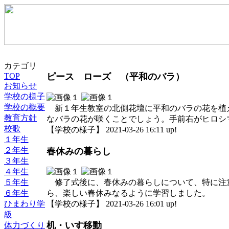
カテゴリ
TOP
ピース ローズ （平和のバラ）
お知らせ
学校の様子
学校の概要
新１年生教室の北側花壇に平和のバラの花を植
教育方針
なバラの花が咲くことでしょう。手前右がヒロシ
校歌
【学校の様子】 2021-03-26 16:11 up!
１年生
２年生
春休みの暮らし
３年生
４年生
５年生
修了式後に、春休みの暮らしについて、特に注
６年生
ら、楽しい春休みなるように学習しました。
ひまわり学
【学校の様子】 2021-03-26 16:01 up!
級
机・いす移動
体力づくり