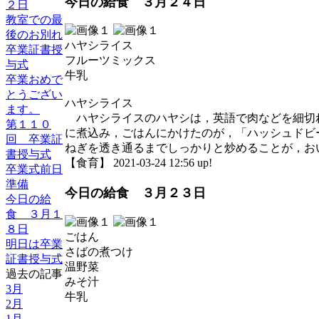
今日の給食 ３月２４日
２日
教室での最
後のお別れ
ハヤシライス
卒業証書授
フルーツミックス
与式
牛乳
卒業おめで
とうござい
ハヤシライス
ます。
ハヤシライスのハヤシは，英語で肉などを細切
第１１０
に煮込み，ごはんにかけたのが，「ハッシュドビ
回 卒業証
ねぎを透き通るまでしっかりと炒めることが，お
書授与式
【食育】 2021-03-24 12:56 up!
卒業式前日
準備
今日の給食 ３月２３日
今日の給
食 ３月１
８日
ごはん
明日は卒業
さばの煮つけ
証書授与式
温野菜
過去の記事
みそ汁
3月
牛乳
2月
1月