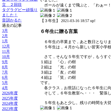
立 ２回目
ボールが遠くまで飛ぶと、「わぁー！
タグラグビー頑張り
ました！
音訓かるた
【３年生】 2021-03-16 18:57 up!
過去の記事
3月
６年生に贈る言葉
2月
1月
６年生の卒業まで，あと数日となりま
12月
５年生は，４月から新しい皆実小学校
11月
さて，そんな５年生ですが，もうすぐ
10月
１組は 「心」の樹
9月
２組は 「光」の樹
8月
３組は 「友」の樹
7月
４組は 「笑」の樹
6月
です。
5月
各クラス，お世話になった６年生に向
4月
そして，６年生教室へ・・・ 緊張し
2026年度
2025年度
５年生もあと少し。残りの時間を大切
2024年度
2023年度