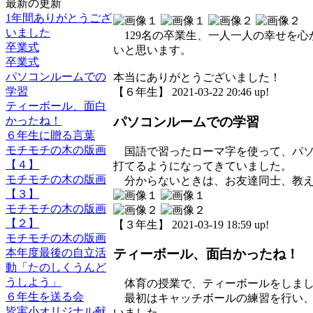
最新の更新
1年間ありがとうござ
いました
129名の卒業生、一人一人の幸せを心
卒業式
いと思います。
卒業式
パソコンルームでの
本当にありがとうございました！
学習
【６年生】 2021-03-22 20:46 up!
ティーボール、面白
かったね！
パソコンルームでの学習
６年生に贈る言葉
モチモチの木の版画
国語で習ったローマ字を使って、パソ
【４】
打てるようになってきていました。
モチモチの木の版画
分からないときは、お友達同士、教え
【３】
モチモチの木の版画
【２】
【３年生】 2021-03-19 18:59 up!
モチモチの木の版画
本年度最後の自立活
ティーボール、面白かったね！
動「たのしくうんど
うしよう」
体育の授業で、ティーボールをしま
６年生を送る会
最初はキャッチボールの練習を行い、
皆実小オリジナル献
いました。