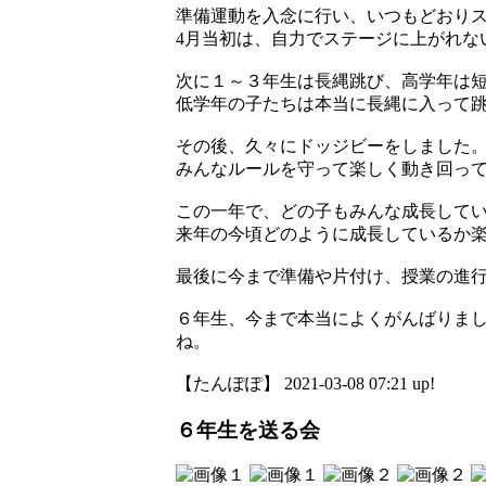
準備運動を入念に行い、いつもどおり
4月当初は、自力でステージに上がれな
次に１～３年生は長縄跳び、高学年は
低学年の子たちは本当に長縄に入って
その後、久々にドッジビーをしました
みんなルールを守って楽しく動き回っ
この一年で、どの子もみんな成長して
来年の今頃どのように成長しているか
最後に今まで準備や片付け、授業の進
６年生、今まで本当によくがんばりま
ね。
【たんぽぽ】 2021-03-08 07:21 up!
６年生を送る会