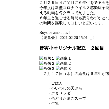
２月２５日４時間目に６年生を送る会
今年度は新型コロナウイルス感染症予
える動画を各クラスで見ました。
６年生と過ごせる時間も残りわずかと
の時間を謳歌してほしいと思います。
Boys be ambitious！
【児童会】 2021-02-26 15:01 up!
皆実小オリジナル献立 ２回目
２月１７日（水）の給食は６年生が考
・ごはん
・小いわしの天ぷら
・ごまサラダ
・色どりたまごスープ
・牛乳