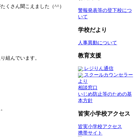
たくさん聞こえました（^^）
警報発表等の登下校につ
いて
学校だより
人事異動について
教育支援
り組んでいます。
レジりん通信
スクールカウンセラー
より
相談窓口
いじめ防止等のための基
本方針
た。
皆実小学校アクセス
。
皆実小学校アクセス
携帯サイト