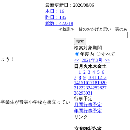
最新更新日：2026/08/06
本日：
16
昨日：185
総数：422318
≪校訓≫ 皆のおかげと思い 実のある
検索対象期間
年度内
すべて
しょう！
<<
2021年3月
>>
日
月
火
水
木
金
土
1
2
3
4
5
6
7
8
9
10
11
12
13
14
15
16
17
18
19
20
21
22
23
24
25
26
27
28
29
30
31
行事予定
の卒業生が皆実小学校を巣立ってい
月間行事予定
年間行事予定
リンク
文部科学省