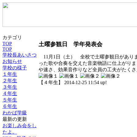
カテゴリ
土曜参観日 学年発表会
TOP
TOP
学校長あいさつ
11月1日（土） 全校で土曜参観日があり
お知らせ
った歌や合奏を交えた音楽物語に仕上がりま
学校の様子
や速さ、効果音作りなど全員の工夫がたくさ
１年生
２年生
【４年生】 2014-12-25 11:54 up!
３年生
４年生
５年生
６年生
わかば学級
最新の更新
お楽しみ会をし
たよ。