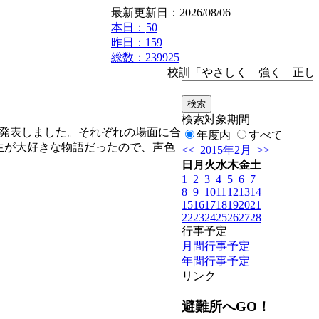
最新更新日：2026/08/06
本日：
50
昨日：159
総数：239925
校訓「やさしく 強く 正し
検索対象期間
を発表しました。それぞれの場面に合
年度内
すべて
生が大好きな物語だったので、声色
<<
2015年2月
>>
日
月
火
水
木
金
土
1
2
3
4
5
6
7
8
9
10
11
12
13
14
15
16
17
18
19
20
21
22
23
24
25
26
27
28
行事予定
月間行事予定
年間行事予定
リンク
避難所へGO！