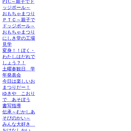
PTC～親子でド
ッジボール～
おもちゃまつり
ＰＴＣ～親子で
ドッジボール～
おもちゃまつり
にしき堂の工場
見学
変身！！ぼく・
わたしはだれで
しょう？！
土曜参観日 学
年発表会
今日は楽しいお
まつりだー！
ゆきや こおり
で あそぼう
書写指導
伝承～むかしあ
そびのかい～
みんな大好き
おはなしかい