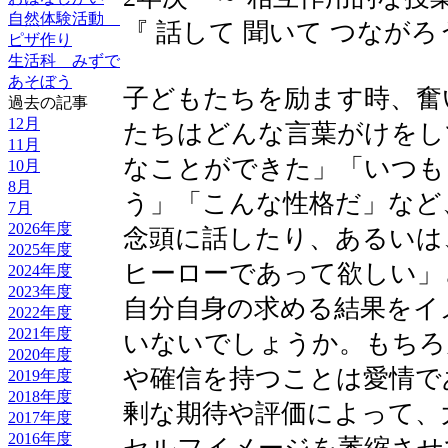
自然体験活動
『 話して 聞いて つながろ
ピザ作り
生活科 みずで
あそぼう
子どもたちを励ます時、奮
過去の記事
12月
たちはどんな言葉がけをし
11月
なことができた」「いつも
10月
8月
う」「こんな性格だ」など
7月
2026年度
念頭に話したり、あるいは
2025年度
ヒーローであって欲しい」
2024年度
2023年度
自分自身の求める結果をイ
2022年度
2021年度
いないでしょうか。もちろ
2020年度
や確信を持つことは愛情で
2019年度
2018年度
剰な期待や評価によって、
2017年度
2016年度