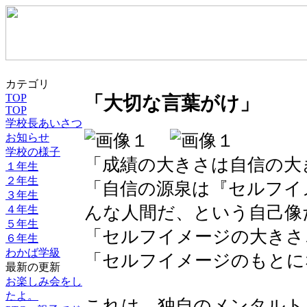
カテゴリ
TOP
「大切な言葉がけ」
TOP
学校長あいさつ
お知らせ
学校の様子
「成績の大きさは自信の大
１年生
２年生
「自信の源泉は『セルフイ
３年生
んな人間だ、という自己像
４年生
５年生
「セルフイメージの大きさ
６年生
わかば学級
「セルフイメージのもとに
最新の更新
お楽しみ会をし
たよ。
これは、独自のメンタルト