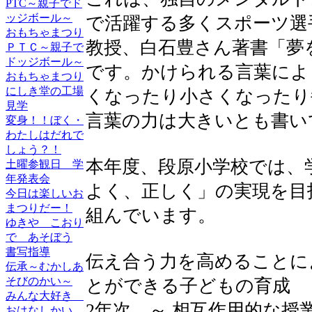
PTC～親子でド
ッジボール～
で活躍する多くスポーツ選
おもちゃまつり
教授、白石豊さん著書「夢
ＰＴＣ～親子で
ドッジボール～
です。かけられる言葉によ
おもちゃまつり
にしき堂の工場
くなったり小さくなったり
見学
言葉の力は大きいとも書い
変身！！ぼく・
わたしはだれで
しょう？！
本年度、段原小学校では、
土曜参観日 学
年発表会
よく、正しく」の実現を目
今日は楽しいお
まつりだー！
組んでいます。
ゆきや こおり
で あそぼう
書写指導
伝え合う力を高めることに
伝承～むかしあ
そびのかい～
とができる子どもの育成
みんな大好き
2年次 ～ 相互作用的な授
おはなしかい