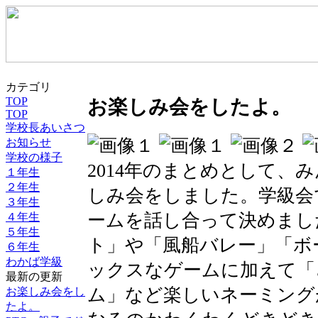
カテゴリ
TOP
お楽しみ会をしたよ。
TOP
学校長あいさつ
お知らせ
学校の様子
2014年のまとめとして、
１年生
２年生
しみ会をしました。学級会
３年生
ームを話し合って決めまし
４年生
５年生
ト」や「風船バレー」「ボ
６年生
わかば学級
ックスなゲームに加えて「
最新の更新
ム」など楽しいネーミング
お楽しみ会をし
たよ。