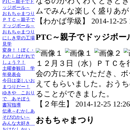
なるのかわくわくどきどき
PTC～親子でド
ッジボール～
ムでみんな楽しく盛りあが
おもちゃまつり
【わかば学級】 2014-12-25 12
ＰＴＣ～親子で
ドッジボール～
おもちゃまつり
PTC～親子でドッジボー
にしき堂の工場
見学
変身！！ぼく・
わたしはだれで
１２月３日（水）ＰＴＣを
しょう？！
土曜参観日 学
会の方に来ていただき、ボ
年発表会
今日は楽しいお
えてもらいました。おうち
まつりだー！
ることができました。
ゆきや こおり
で あそぼう
【２年生】 2014-12-25 12:26 
書写指導
伝承～むかしあ
そびのかい～
おもちゃまつり
みんな大好き
おはなしかい