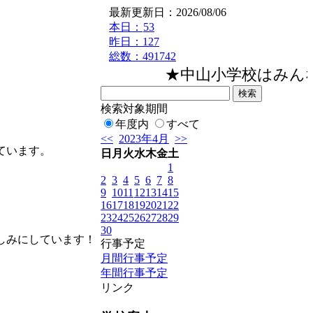
最新更新日：2026/08/06
本日：
53
昨日：127
総数：491742
★中山小学校はみん
検索対象期間
年度内
すべて
<<
2023年4月
>>
ています。
日
月
火
水
木
金
土
1
2
3
4
5
6
7
8
9
10
11
12
13
14
15
16
17
18
19
20
21
22
23
24
25
26
27
28
29
30
しみにしています！
行事予定
月間行事予定
年間行事予定
リンク