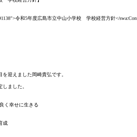
" item="91138">令和5年度広島市立中山小学校 学校経営方針</swa:Conte
目を迎えました岡崎貴弘です。
定しました。
より良く幸せに生きる
育成