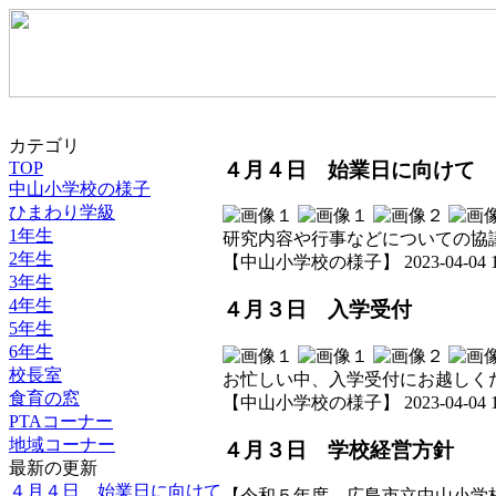
カテゴリ
４月４日 始業日に向けて
TOP
中山小学校の様子
ひまわり学級
1年生
研究内容や行事などについての協
2年生
【中山小学校の様子】 2023-04-04 18:
3年生
4年生
４月３日 入学受付
5年生
6年生
校長室
お忙しい中、入学受付にお越しく
食育の窓
【中山小学校の様子】 2023-04-04 18:
PTAコーナー
地域コーナー
４月３日 学校経営方針
最新の更新
４月４日 始業日に向けて
【令和５年度 広島市立中山小学