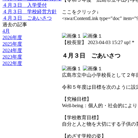
４月３日 入学受付
４月３日 学校経営方針
ここをクリック↓
４月３日 ごあいさつ
<swa:ContentLink type="doc
過去の記事
4月
2026年度
【校長室】 2023-04-03 15:27 up! *
2025年度
2024年度
４月３日 ごあいさつ
2023年度
2022年度
広島市立中山小学校長として２年
令和５年度は目標を次のように設
【究極目標】
Well-being：個人的・社会的に
【学校教育目標】
自分と人と物を大切にする子供の
【めざす学校の姿】