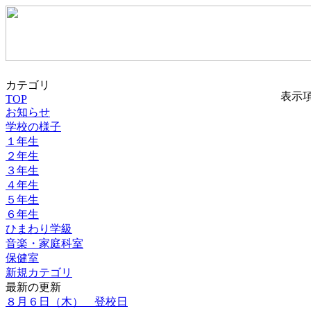
カテゴリ
表示
TOP
お知らせ
学校の様子
１年生
２年生
３年生
４年生
５年生
６年生
ひまわり学級
音楽・家庭科室
保健室
新規カテゴリ
最新の更新
８月６日（木） 登校日