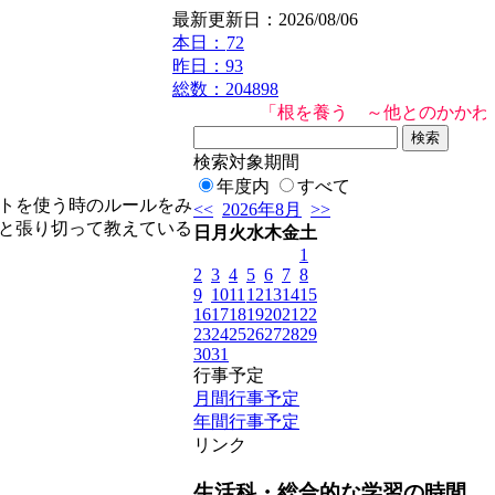
最新更新日：2026/08/06
本日：
72
昨日：93
総数：204898
「根を養う ～他とのかかわ
検索対象期間
年度内
すべて
トを使う時のルールをみ
<<
2026年8月
>>
と張り切って教えている
日
月
火
水
木
金
土
1
2
3
4
5
6
7
8
9
10
11
12
13
14
15
16
17
18
19
20
21
22
23
24
25
26
27
28
29
30
31
行事予定
月間行事予定
年間行事予定
リンク
生活科・総合的な学習の時間