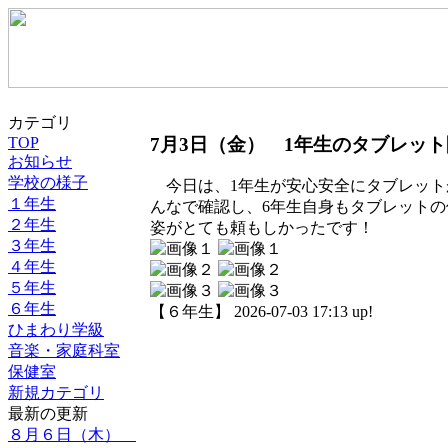
カテゴリ
7月3日（金） 1年生のタブレッ
TOP
お知らせ
学校の様子
今日は、1年生が安心安全にタブレット
１年生
んなで確認し、6年生自身もタブレット
２年生
姿がとても頼もしかったです！
３年生
４年生
５年生
６年生
【６年生】 2026-07-03 17:13 up!
ひまわり学級
音楽・家庭科室
保健室
新規カテゴリ
最新の更新
８月６日（木）