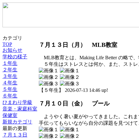
カテゴリ
７月１３日（月） MLB教室
TOP
お知らせ
学校の様子
MLB教育とは、Making Life Bett
１年生
５年生はストレスとは何か、また、ストレ
２年生
３年生
４年生
５年生
【５年生】 2026-07-13 14:46 up!
６年生
ひまわり学級
７月１０日（金） プール
音楽・家庭科室
保健室
ようやく暑い夏がやってきました。これま
新規カテゴリ
手伝ってもらいながら自分の課題を見つけて
最新の更新
７月１３日