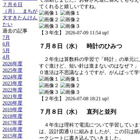
７月６日
てくれると嬉しいですね。
（月） まちが
大すきたんけん
たい
過去の記事
【３年生】 2026-07-09 11:54 up!
7月
6月
７月８日（水） 時計のひみつ
5月
4月
２年生は算数科の学習で「時計」の単元に
2026年度
すぐ進けど、短い針は進まないのはなぜ？」
2025年度
０進法は不思議なようですが、がんばって学
2024年度
2023年度
2022年度
2021年度
【２年生】 2026-07-08 18:21 up!
2020年度
2019年度
７月８日（水） 直列と並列
2018年度
2017年度
４年生は理科で電流について学習していま
2016年度
は、設計図通りに組みましたが、この日は紙
2015年度
ークシートに書き込んでいきました。