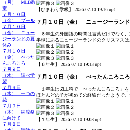
（月） MLB教
室
【ひまわり学級】 2026-07-10 19:16 up!
７月１０日
（金） プール
７月１０日（金） ニュージーランド
７月１０日
（金） ニュー
６年生の外国語の時間は言葉だけでなく、
ジーランドの夏
半球にあるニュージーランドのクリスマスは
休み
７月１０日
（金） ぺった
んころころ
【６年生】 2026-07-10 19:13 up!
７月９日
（木） 調べ学
７月１０日（金） ぺったんころころ
習
７月９日
１年生は図工科で「ぺったんころころ」を
（木） 一つの
ほとんどの子が初めての経験だったようで、
花
７月９日
（木） 納涼祭
に向けて
【１年生】 2026-07-10 19:08 up!
７月８日