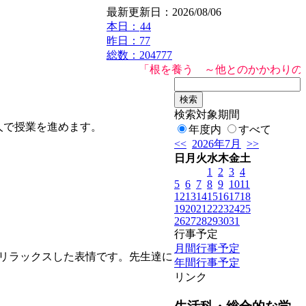
最新更新日：2026/08/06
本日：
44
昨日：77
総数：204777
「根を養う ～他とのかかわりの中で
検索対象期間
、2人で授業を進めます。
年度内
すべて
<<
2026年7月
>>
日
月
火
水
木
金
土
1
2
3
4
5
6
7
8
9
10
11
12
13
14
15
16
17
18
19
20
21
22
23
24
25
26
27
28
29
30
31
行事予定
月間行事予定
リラックスした表情です。先生達に
年間行事予定
リンク