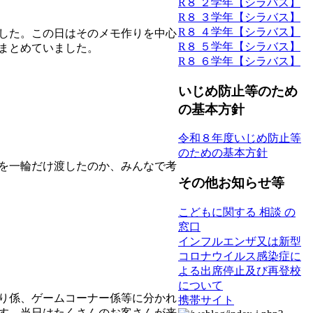
R８ ２学年【シラバス】
R８ ３学年【シラバス】
R８ ４学年【シラバス】
した。この日はそのメモ作りを中心
R８ ５学年【シラバス】
まとめていました。
R８ ６学年【シラバス】
いじめ防止等のため
の基本方針
令和８年度いじめ防止等
のための基本方針
を一輪だけ渡したのか、みんなで考
その他お知らせ等
こどもに関する 相談 の
窓口
インフルエンザ又は新型
コロナウイルス感染症に
よる出席停止及び再登校
について
り係、ゲームコーナー係等に分かれ
携帯サイト
す。当日はたくさんのお客さんが来