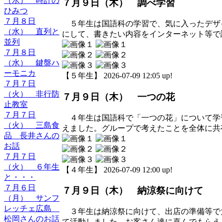
（水） 時計の
７月９日（木） 調べ学習
ひみつ
７月８日
５年生は国語科の学習で、気に入ったデザ
（水） 直列と
にして、書きたい内容をインターネット等で
並列
７月８日
（水） 鍵盤ハ
ーモニカ
【５年生】 2026-07-09 12:05 up!
７月７日
（火） 非行防
７月９日（木） 一つの花
止教室
７月７日
４年生は国語科で「一つの花」について学
（火） 三島食
えました。グループで考えたことを全体に共
品 長井さんの
お話
７月７日
（火） ６年生
【４年生】 2026-07-09 12:00 up!
と・・・
７月６日
７月９日（木） 納涼祭に向けて
（月） サンフ
レッチェ広島
３年生は納涼祭に向けて、出店の準備等で
松岡さんのお話
て活動しました。お客さん達に喜んでもらえ