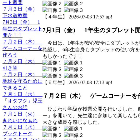
ート週間
７月３日（金）
下水道教室
【４年生】 2026-07-03 17:57 up!
7月3日（金） 1
年生のタブレット
7月3日（金） 1年生のタブレット
開き！！
７月２日（木）
今日は、1年生が安心安全にタブレットが
ゲームコーナーを
確認し、6年生自身もタブレットの使い方
作ろう
もしかったです！
７月２日（木）
引き算
７月２日（木）
地球を守るために
【６年生】 2026-07-03 17:13 up!
できること
７月１日（水）
７月２日（木） ゲームコーナーを
「オタフク」児玉
さんのお話
ひまわり学級が授業公開を行いました。自
７月１日（火）
ー」を開いて、先生達に参加して楽しんも
きれいになぁれ
大きな成長を感じました。
７月１日（水）
ブックトーク