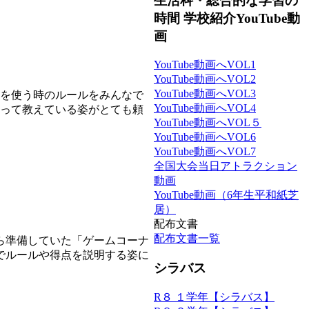
生活科・総合的な学習の
時間 学校紹介YouTube動
画
YouTube動画へVOL1
YouTube動画へVOL2
YouTube動画へVOL3
を使う時のルールをみんなで
YouTube動画へVOL4
切って教えている姿がとても頼
YouTube動画へVOL５
YouTube動画へVOL6
YouTube動画へVOL7
全国大会当日アトラクション
動画
YouTube動画（6年生平和紙芝
居）
配布文書
配布文書一覧
ら準備していた「ゲームコーナ
でルールや得点を説明する姿に
シラバス
R８ １学年【シラバス】