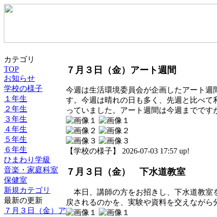
カテゴリ
７月３日（金）アート週間
TOP
お知らせ
学校の様子
今週は生活環境委員会が企画したアート週
１年生
す。今週は晴れの日も多く、先週と比べて
２年生
っていました。アート週間は今週までです
３年生
４年生
５年生
６年生
【学校の様子】 2026-07-03 17:57 up!
ひまわり学級
音楽・家庭科室
７月３日（金） 下水道教室
保健室
新規カテゴリ
本日、講師の方をお招きし、下水道教室を
最新の更新
戻されるのかを、実験や資料を交えながら
７月３日（金）ア