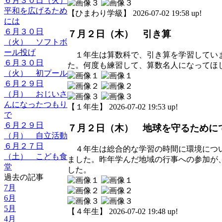
６月３０日（火）
平和を広げるため
【ひまわり学級】 2026-07-02 19:58 up!
には
６月３０日
７月２日（木） 引き算
（火） ソフトボ
ール投げ
１年生は算数科で、引き算を学習していま
６月３０日
た。何度も練習して、算数名人になってほ
（火） 初プール
６月２９日
（月） おじいさ
んになったつもり
【１年生】 2026-07-02 19:53 up!
で
６月２９日
７月２日（木） 地球を守るために
（月） 自立活動
６月２７日
４年生は総合的な学習の時間に環境につい
（土） こども食
ました。昨年学んだ地域の行事への参加が
堂
した。
過去の記事
7月
6月
5月
【４年生】 2026-07-02 19:48 up!
4月