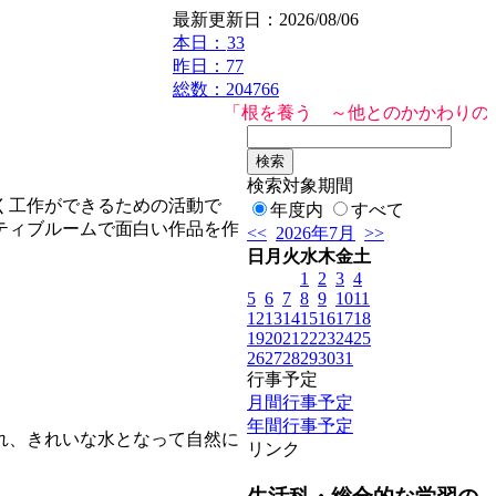
最新更新日：2026/08/06
本日：
33
昨日：77
総数：204766
「根を養う ～他とのかかわりの中で自
検索対象期間
く工作ができるための活動で
年度内
すべて
ティブルームで面白い作品を作
<<
2026年7月
>>
日
月
火
水
木
金
土
1
2
3
4
5
6
7
8
9
10
11
12
13
14
15
16
17
18
19
20
21
22
23
24
25
26
27
28
29
30
31
行事予定
月間行事予定
年間行事予定
れ、きれいな水となって自然に
リンク