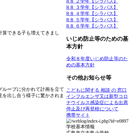
R８ ２学年【シラバス】
R８ ３学年【シラバス】
R８ ４学年【シラバス】
R８ ５学年【シラバス】
R８ ６学年【シラバス】
計算できる子も増えてきまし
いじめ防止等のための基
本方針
令和８年度いじめ防止等のた
めの基本方針
その他お知らせ等
グループに分かれて計画を立て
こどもに関する 相談 の 窓口
見を出し合う様子に驚かされま
インフルエンザ又は新型コロ
ナウイルス感染症による出席
停止及び再登校について
携帯サイト
学校基本情報
広島市立吉島小学校