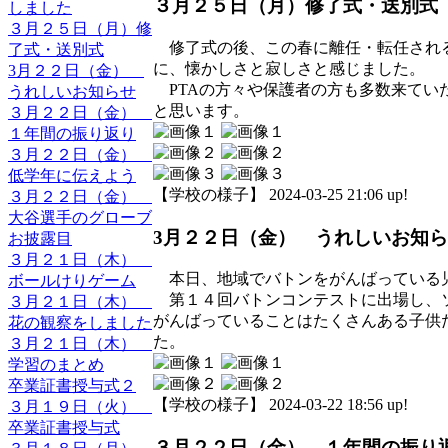
３月２５日（月）修了式・送別式
しました
３月２５日（月）修
修了式の後、この春に離任・転任される
了式・送別式
に、懐かしさと寂しさと感じました。
3月２２日（金）
PTAの方々や保護者の方も多数来てい
うれしいお知らせ
と思います。
３月２２日（金）
１年間の振り返り
３月２２日（金）
低学年に伝えよう
【学校の様子】 2024-03-25 21:06 up!
３月２２日（金）
大谷選手のグローブ
3月２２日（金） うれしいお知
お披露目
３月２１日（木）
本日、地域でバトンをがんばっている児
ボールけりゲーム
第１４回バトンコンテストに出場し、ソ
３月２１日（木）
がんばっていることはたくさんある子供
花の観察をしました
た。
３月２１日（木）
学習のまとめ
卒業証書授与式２
【学校の様子】 2024-03-22 18:56 up!
３月１９日（火）
卒業証書授与式
３月２２日（金） １年間の振り