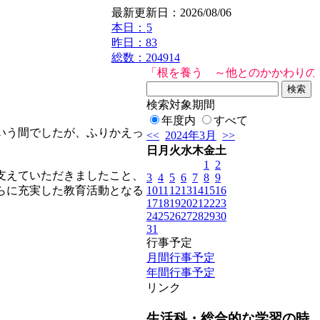
最新更新日：2026/08/06
本日：
5
昨日：83
総数：204914
「根を養う ～他とのかかわりの中で
検索対象期間
年度内
すべて
いう間でしたが、ふりかえっ
<<
2024年3月
>>
日
月
火
水
木
金
土
1
2
支えていただきましたこと、
3
4
5
6
7
8
9
10
11
12
13
14
15
16
らに充実した教育活動となる
17
18
19
20
21
22
23
24
25
26
27
28
29
30
31
行事予定
月間行事予定
年間行事予定
リンク
生活科・総合的な学習の時