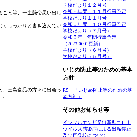
学校だより１２月号
令和５年度 １１月行事予定
ること等、一生懸命思い出し
学校だより１１月号
令和５年度 １０月行事予定
なりしっかりと書き込んでい
学校だより（７月号）
令和５年 年間行事予定
（2023.0601更新）
学校だより（６月号）
学校だより（５月号）
いじめ防止等のための基本
方針
と、三島食品の方々に出会っ
R5 「いじめ防止等のための基
た。
本方針」
その他お知らせ等
インフルエンザ又は新型コロナ
ウイルス感染症による出席停止
及び再登校について