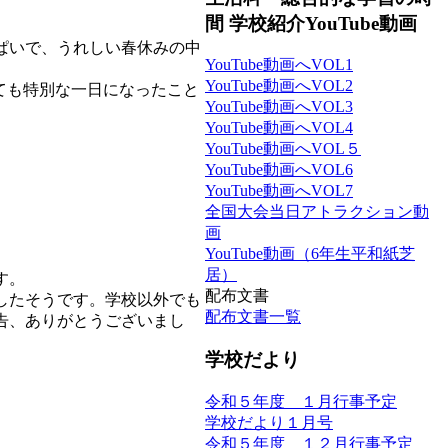
間 学校紹介YouTube動画
ぱいで、うれしい春休みの中
YouTube動画へVOL1
YouTube動画へVOL2
ても特別な一日になったこと
YouTube動画へVOL3
YouTube動画へVOL4
YouTube動画へVOL５
YouTube動画へVOL6
YouTube動画へVOL7
全国大会当日アトラクション動
画
YouTube動画（6年生平和紙芝
居）
す。
配布文書
したそうです。学校以外でも
配布文書一覧
告、ありがとうございまし
学校だより
令和５年度 １月行事予定
学校だより１月号
令和５年度 １２月行事予定