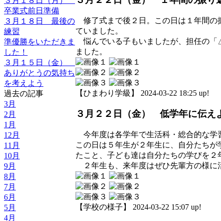
３月１８日（月）
卒業式前日準備
修了式まで後２日。この日は１年間の振
３月１８日 最後の
ていました。
練習
悩んでいる子もいましたが、担任の「△
準優勝をいただきま
ました。
した！
３月１５日（金）
ありがとうの気持ち
を考えよう
【ひまわり学級】 2024-03-22 18:25 up!
過去の記事
3月
３月２２日（金） 低学年に伝え
2月
1月
今年度は各学年で生活科・総合的な学
12月
この日は５年生が２年生に、自分たちが
11月
たこと、子ども達は自分たちの学びを２
10月
２年生も、来年度はぜひ先輩方の様に
9月
8月
7月
6月
【学校の様子】 2024-03-22 15:07 up!
5月
4月