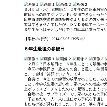
３月５日（水）３校時に，２年生の自転車教室
前日からの雨でグラウンドが使用できなかった
広島市道路交通局道路管理課より５名の方が来
習はできませんでしたが，ＤＶＤを観て一つ一
３年生からは子どもだけでも自転車に乗って良
【学校の様子】 2014-03-05 13:25 up!
６年生最後の参観日
２月２７日木曜日は，６年生にとって最後の参
今回の参観日は「旅立ちの会」と題し，学習発
と」，合唱「笑顔でいよう」です。
合奏は，今までの練習の成果が出ました。みん
こと，小学校生活の思い出，家の人への感謝の
上がってスピーチをしたので，緊張したようで
合唱の後，サプライズ！で，家の人からの手紙
子どもたち一人一人に担任から手紙を手渡し，
もたちの姿が見られました。中には，涙を流す