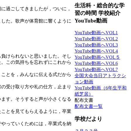
生活科・総合的な学
切に過ごしてきましたが，ついに，
習の時間 学校紹介
YouTube動画
ました。歌声が体育館に響くように
YouTube動画へVOL1
YouTube動画へVOL2
YouTube動画へVOL3
YouTube動画へVOL4
も負けられないと思いました。そし
YouTube動画へVOL５
た。この気持ちを忘れずにこれから
YouTube動画へVOL6
YouTube動画へVOL7
うことを，みんなに伝える式だから
全国大会当日アトラクシ
ョン動画
書の受け取り方や礼の仕方，止まり
YouTube動画（6年生平和
紙芝居）
います。そうすると声が小さくなる
配布文書
配布文書一覧
たことを見てもらえるように，卒業
学校だより
でやっていくためには，卒業式を納