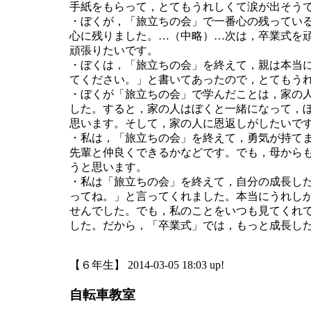
手紙をもらって，とてもうれしくて涙が出そう
・ぼくが，「旅立ちの会」で一番心の残ってい
心に残りました。…（中略）…次は，卒業式を
頑張りたいです。
・ぼくは，「旅立ちの会」を終えて，親は本当
てください。」と書いてあったので，とてもう
・ぼくが「旅立ちの会」で学んだことは，家の
した。すると，家の人はぼくと一緒になって，
思います。そして，家の人に恩返しがしたいで
・私は，「旅立ちの会」を終えて，勇気が持て
先輩と仲良くできるかなどです。でも，母から
うと思います。
・私は「旅立ちの会」を終えて，自分の成長し
ってね。」と言ってくれました。本当にうれし
せんでした。でも，私のことをいつも見てくれ
した。だから，「卒業式」では，もっと成長し
【６年生】 2014-03-05 18:03 up!
自転車教室