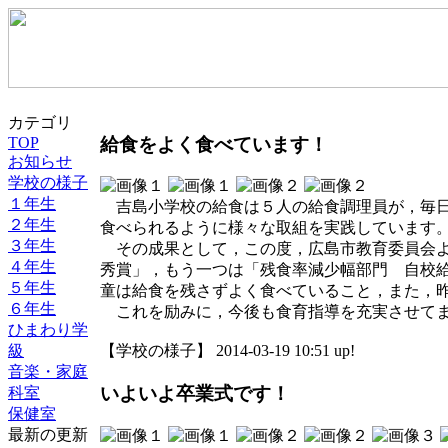
カテゴリ
給食をよく食べています！
TOP
お知らせ
学校の様子
１年生
吉島小学校の給食は５人の給食調理員が，毎日
２年生
食べられるように様々な取組を実践しています
３年生
その成果として，この度，広島市教育委員会よ
４年生
秀賞」，もう一つは「残食率減少幅部門 自校
５年生
童は給食を残さずよく食べていること，また，
６年生
これを励みに，今後も食育指導を充実させて
ひまわり学
級
【学校の様子】 2014-03-19 10:51 up!
音楽・家庭
いよいよ卒業式です！
科室
保健室
最新の更新