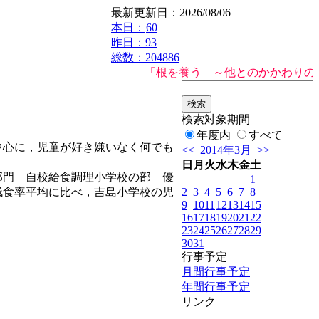
最新更新日：2026/08/06
本日：
60
昨日：93
総数：204886
「根を養う ～他とのかかわりの中で
検索対象期間
年度内
すべて
中心に，児童が好き嫌いなく何でも
<<
2014年3月
>>
日
月
火
水
木
金
土
部門 自校給食調理小学校の部 優
1
2
3
4
5
6
7
8
残食率平均に比べ，吉島小学校の児
9
10
11
12
13
14
15
16
17
18
19
20
21
22
23
24
25
26
27
28
29
30
31
行事予定
月間行事予定
年間行事予定
リンク