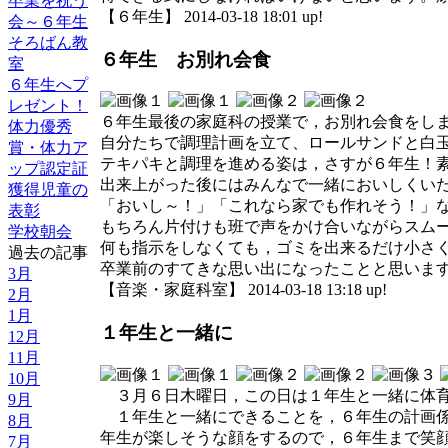
卒業を祝う
【６年生】 2014-03-18 18:01 up!
会～６年生
そろばん教
６年生 お別れ会食
室
６年生へプ
レゼント！
６年生最後の家庭科の授業で，お別れ会食をし
体力優秀
自分たちで調理計画を立て、ロールサンドと白
賞・体力ア
テキパキと調理を進める姿は，さすが６年生！
ップ認定証
出来上がった後にはみんなで一緒においしくいた
獲得児童の
「おいし～！」「これなら家でも作れそう！」
表彰
もちろん片付けも班で声をかけ合いながらスム
学校朝会
何も指示をしなくても，ゴミを出来るだけ小さ
過去の記事
卒業前のすてきな思い出になったことと思いま
3月
【音楽・家庭科室】 2014-03-18 13:18 up!
2月
1月
１年生と一緒に
12月
11月
10月
３月６日木曜日，この日は１年生と一緒に体
9月
１年生と一緒にできることを，６年生の計画係
8月
年生が楽しそうな顔をするので，６年生まで笑
7月