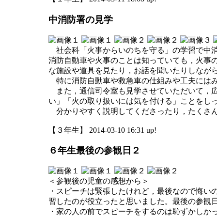
中消防署の見学
社会科「火事からいのちを守る」の学習で中消
消防自動車や火事のことは知っていても，火事
な施設や道具を見たり，お話を聞いたりしなが
特に消防自動車や救急車の仕組みや工夫にはみ
また，通信司令室も見学させていただいて，広
い」「火の取り扱いには気を付ける」ことをし
分かりやすく説明してくださったり，たくさん
【３年生】 2014-03-10 16:31 up!
６年生最後の参観日２
＜参観後の児童の感想から＞
・スピーチは緊張したけれど，最後なので悔い
習したのが役立ったと思いました。最後の参観
・家の人の前でスピーチをするのは恥ずかしか