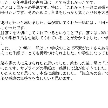
でした。６年生最後の参観日は，とても楽しかったです。
ることは，母からの手紙です。特に，「これからも一緒に頑張
頑張りたいです。そのために，言葉をしっかり覚えたり歌を大
にありがたいと思いました。母が書いてくれた手紙には，「困
れしかったです。
人はぼくを大切にしてくれているということです。ぼくは，家
ぼくの学校生活を心配してくれていることが分かりました。中
す。
ました。…（中略）…私は，中学校のことで不安がたくさんあ
もらった手紙で，とても勇気づけられました。中学生になって
た姿を家の人に見せられたと思いました。終わった後，母は「
かったです。サプライズの手紙は，感動して涙が出そうでした
ていたんだなと思って，本当に感動しました。「旅立ちの会」
た姿や感謝の気持ちを表したいと思います。