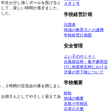
６年生が少し強くボールを投げると
４月１号
りして，楽しい時間が過ぎました。
ました。
学校経営計画
日課表
地域の教育力との連携
学校経営計画図
安全管理
よい子のやくそく
。
台風接近時・集中豪雨並
びに地震発生時における
児童の登下校について
。
学校概要
み，２時間の交流会の幕を閉じまし
校歌
・お姉さんとしてやさしく迎えてあ
地域の概要
吉島小学校区
沿革の大要