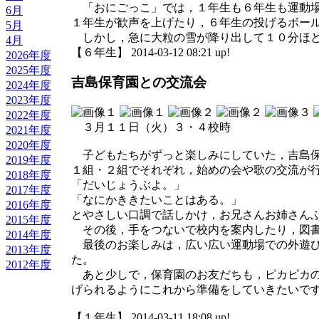
「おにごっこ」では，１年生も６年生も運動場
6月
１年生が歓声を上げたり，６年生の投げるボー
5月
しかし，急に大粒の雪が降り出して１０分ほど
4月
【６年生】 2014-03-12 08:21 up!
2026年度
2025年度
吉島保育園との交流会
2024年度
2023年度
2022年度
３月１１日（火）３・４校時
2021年度
2020年度
子どもたちがずっと楽しみにしていた，吉島保
2019年度
１組・２組でそれぞれ，始めの会や歌の交流が
2018年度
「だいじょうぶよ。」
2017年度
「なにかききたいことはある。」
2016年度
とやさしい口調で話しかけ，お兄さんお姉さん
2015年度
その後，手をつないで校内を案内したり，図書
2014年度
最後のお楽しみは，広い広い運動場での外遊び
2013年度
た。
2012年度
あと少しで，保育園のお友だちも，ピカピカの
げられるようにこれから準備をしていきたいで
【１年生】 2014-03-11 18:08 up!