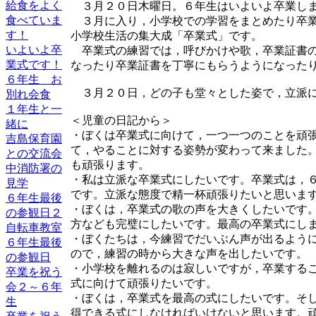
給食をよく
３月２０日木曜日。６年生はいよいよ卒業し
食べていま
３月に入り，小学校での学習をまとめたり卒業
す！
小学校生活の集大成「卒業式」です。
いよいよ卒
卒業式の練習では，呼びかけや歌，卒業証書の
業式です！
なったり卒業証書を丁寧にもらうようになった
６年生 お
３月２０日，どの子も堂々とした姿で，立派に
別れ会食
１年生と一
＜児童の日記から＞
緒に
・ぼくは卒業式に向けて，一つ一つのことを頑
吉島保育園
て，やることに対する姿勢が変わって来ました
との交流会
も頑張ります。
中消防署の
・私は立派な卒業式にしたいです。卒業式は，
見学
です。立派な態度で精一杯頑張りたいと思いま
６年生最後
・ぼくは，卒業式の歌の声を大きくしたいです
の参観日２
方なども完璧にしたいです。最高の卒業式にし
自転車教室
・ぼくたちは，今練習でだいぶん声が出るよう
６年生最後
ので，練習の時から大きな声を出したいです。
の参観日
・小学校を離れるのは寂しいですが，卒業する
卒業を祝う
式に向けて頑張りたいです。
会２～６年
・ぼくは，卒業式を最高の式にしたいです。そ
生
得できる式にしなければいけないと思います。