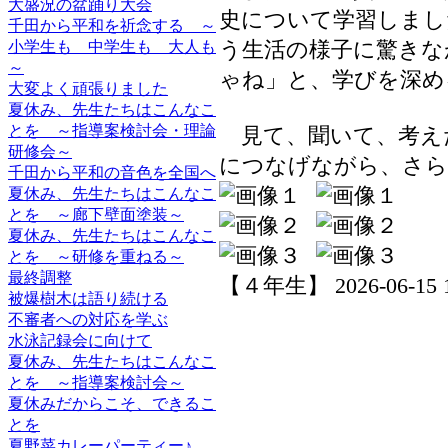
大盛況の盆踊り大会
史について学習しまし
千田から平和を祈念する ～
う生活の様子に驚きな
小学生も 中学生も 大人も
～
ゃね」と、学びを深め
大変よく頑張りました
夏休み、先生たちはこんなこ
とを ～指導案検討会・理論
見て、聞いて、考え
研修会～
につなげながら、さら
千田から平和の音色を全国へ
夏休み、先生たちはこんなこ
とを ～廊下壁面塗装～
夏休み、先生たちはこんなこ
とを ～研修を重ねる～
最終調整
【４年生】 2026-06-15 19
被爆樹木は語り続ける
不審者への対応を学ぶ
水泳記録会に向けて
夏休み、先生たちはこんなこ
とを ～指導案検討会～
夏休みだからこそ、できるこ
とを
夏野菜カレーパーティー♪