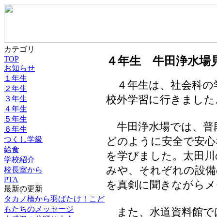
カテゴリ
TOP
４年生 牛田浄水場
お知らせ
１年生
４年生は、社会科の
２年生
校外学習に行きました
３年生
４年生
５年生
牛田浄水場では、普
６年生
どのように安全で安心
つくし学級
給食
を学びました。太田川
学校紹介
みや、それぞれの設備
校長室から
PTA
を真剣に聞きながらメ
最新の更新
タカノ橋から羽ばたけ！こど
もたちのメッセージ
また、水道資料館で