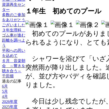
資源再生セン
１年生 初めてのプール
ター
多数のご参加
をありがとう
ございました
３年生理科
初めてのプールがありま
ゴム車が進む
距離を調べよ
られるようになり、とても
う
平和への思い
を込めて
シャワーを浴びて「いざ
６月 音楽朝
突然雨が降り出しました。
会 ～響きを
聴き合う～
が、並び方やバディを確認
千田畑
過去の記事
りました。
6月
5月
4月
今日は少し残念でしたが
2026年度
2025年度