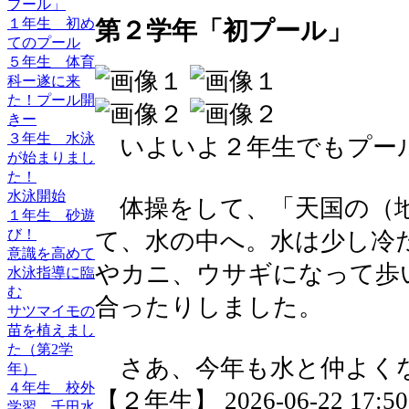
プール」
１年生 初め
第２学年「初プール」
てのプール
５年生 体育
科ー遂に来
た！プール開
きー
３年生 水泳
いよいよ２年生でもプー
が始まりまし
た！
水泳開始
体操をして、「天国の（地
１年生 砂遊
び！
て、水の中へ。水は少し冷
意識を高めて
やカニ、ウサギになって歩
水泳指導に臨
む
合ったりしました。
サツマイモの
苗を植えまし
た（第2学
さあ、今年も水と仲よく
年）
４年生 校外
【２年生】 2026-06-22 17:50 
学習 千田水