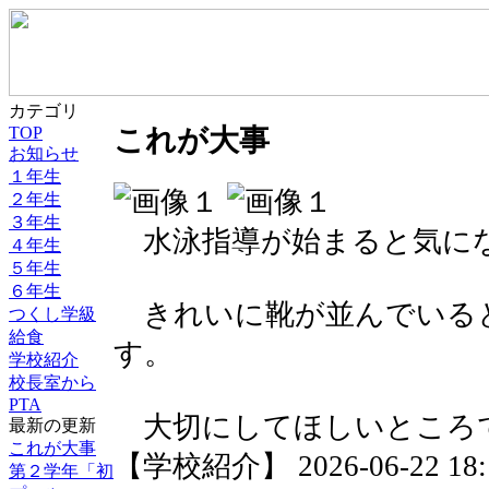
カテゴリ
TOP
これが大事
お知らせ
１年生
２年生
３年生
水泳指導が始まると気に
４年生
５年生
６年生
きれいに靴が並んでいる
つくし学級
給食
す。
学校紹介
校長室から
PTA
大切にしてほしいところ
最新の更新
これが大事
【学校紹介】 2026-06-22 18:1
第２学年「初