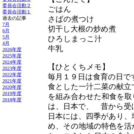
委員会活動２
ごはん
委員会活動１
さばの煮つけ
過去の記事
7月
切干し大根の炒め煮
6月
5月
ひろしまっこ汁
4月
牛乳
2026年度
2025年度
2024年度
【ひとくちメモ】
2023年度
2022年度
毎月１９日は食育の日で
2021年度
食とした一汁二菜の献立
2020年度
2019年度
を組み合わせた和食を取
2018年度
は、日本で、 昔から受
日本には、四季があり、
め、その地域の特色を活