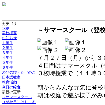
カテゴリ
TOP
～サマースクール（登
学校概要
お知らせ
１年生
２年生
３年生
７月２７日（月）から３
４年生
５年生
４日間はサマースクル（
６年生
３校時授業で（１１時３
のびのび・たけのこ
日本語教室
教育活動
朝からみんな元気に登校
今日の給食
最新の更新
朝は校庭で遊ぶ様子がみ
～サマースクール
（登校日）はじまる