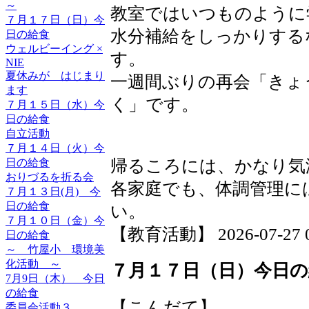
～
教室ではいつものように
７月１７日（日）今
水分補給をしっかりする
日の給食
ウェルビーイング ×
す。
NIE
夏休みが はじまり
一週間ぶりの再会「きょ
ます
く」です。
７月１５日（水）今
日の給食
自立活動
７月１４日（火）今
日の給食
帰るころには、かなり気
おりづるを折る会
各家庭でも、体調管理に
７月１３日(月) 今
日の給食
い。
７月１０日（金）今
【教育活動】 2026-07-27 09
日の給食
～ 竹屋小 環境美
化活動 ～
７月１７日（日）今日の
7月9日（木） 今日
の給食
【こんだて】
委員会活動３