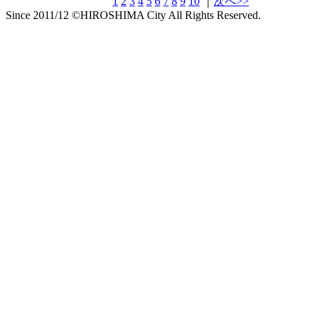
1
2
3
4
5
6
7
8
9
10
｜
次へ>>
Since 2011/12 ©HIROSHIMA City All Rights Reserved.