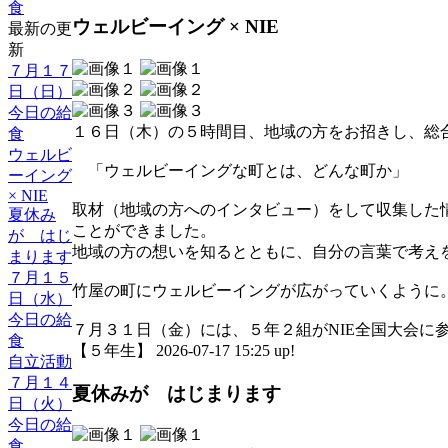
食
ウェルビーイング × NIE
最新の更
新
７月１７
日（日）
今日の給
１６日（木）の５時間目、地域の方をお招きし、総
食
ウェルビ
「ウェルビーイングな町とは、どんな町か」
ーイング
× NIE
取材（地域の方へのインタビュー）をして収集した
夏休み
ことができました。
が はじ
地域の方の想いを知るとともに、自分の言葉で考え
まります
７月１５
竹屋の町にウェルビーイングが広がっていくように
日（水）
今日の給
７月３１日（金）には、５年２組がNIE全国大会に
食
【５年生】 2026-07-17 15:25 up!
自立活動
７月１４
夏休みが はじまります
日（火）
今日の給
食