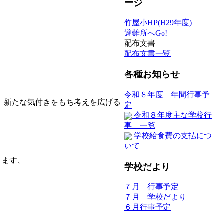
ージ
竹屋小HP(H29年度)
避難所へGo!
配布文書
配布文書一覧
各種お知らせ
令和８年度 年間行事予
、新たな気付きをもち考えを広げる
定
令和８年度主な学校行
事 一覧
学校給食費の支払につ
いて
します。
学校だより
７月 行事予定
７月 学校だより
６月行事予定