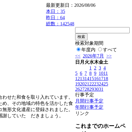
最新更新日：2026/08/06
本日：
35
昨日：64
総数：142548
検索対象期間
年度内
すべて
<<
2026年7月
>>
日
月
火
水
木
金
土
1
2
3
4
5
6
7
8
9
10
11
12
13
14
15
16
17
18
19
20
21
22
23
24
25
26
27
28
29
30
31
行事予定
合わせた和食を取り入れています。
月間行事予定
ため、その地域の特色を活かした食
年間行事予定
コ無形文化遺産に登録されました。
リンク
感謝していた だきましょう。
これまでのホームペ