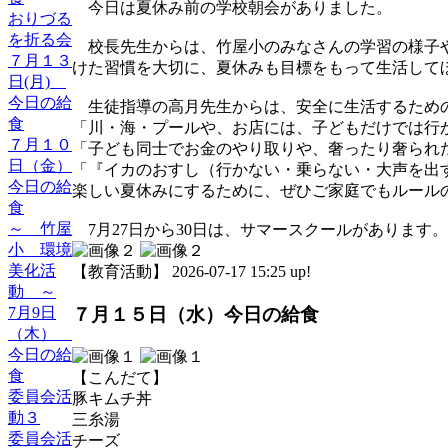
今日は夏休み前の学校朝会がありました。
おりづる
を折る会
校長先生からは、竹屋小のみなさんの学習の様子や
７月１３
けた習慣を大切に、夏休みも目標をもって生活して
日(月)
今日の給
生徒指導の高月先生からは、安全に生活するため
食
「川・海・プールや、お店には、子どもだけでは行
７月１０
「子ども同士でお金のやり取りや、奢ったり奢られ
日（金）
「『イカのおすし（行かない・乗らない・大声を出
今日の給
楽しい夏休みにするために、ぜひご家庭でもルール
食
～ 竹屋
7月27日から30日は、サマースクールがあります
小 環境
美化活
【教育活動】 2026-07-17 15:25 up!
動 ～
7月9日
７月１５日（水）今日の給食
（木）
今日の給
食
【こんだて】
委員会活
豚キムチ丼
動３
三糸湯
委員会活
チーズ