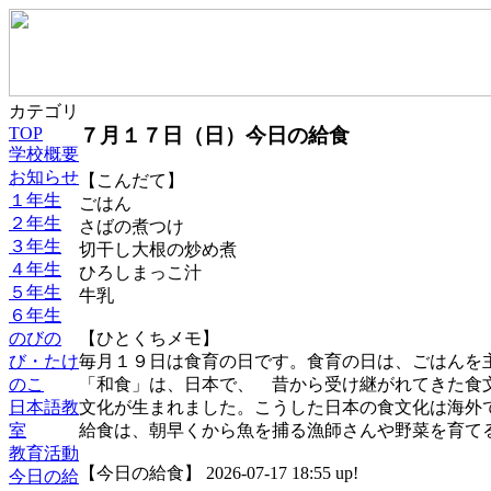
カテゴリ
７月１７日（日）今日の給食
TOP
学校概要
お知らせ
【こんだて】
１年生
ごはん
２年生
さばの煮つけ
３年生
切干し大根の炒め煮
４年生
ひろしまっこ汁
５年生
牛乳
６年生
のびの
【ひとくちメモ】
び・たけ
毎月１９日は食育の日です。食育の日は、ごはんを
のこ
「和食」は、日本で、 昔から受け継がれてきた食
日本語教
文化が生まれました。こうした日本の食文化は海外
室
給食は、朝早くから魚を捕る漁師さんや野菜を育て
教育活動
【今日の給食】 2026-07-17 18:55 up!
今日の給