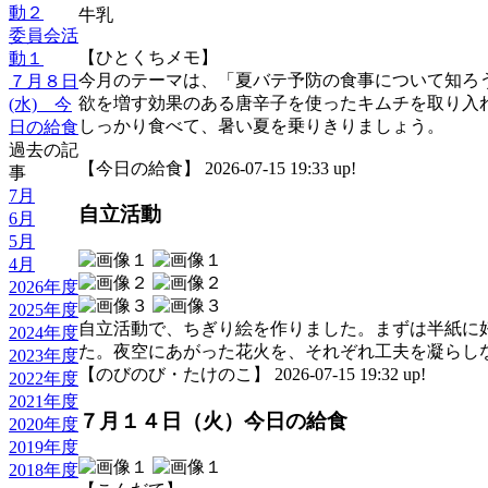
動２
牛乳
委員会活
【ひとくちメモ】
動１
今月のテーマは、「夏バテ予防の食事について知ろ
７月８日
欲を増す効果のある唐辛子を使ったキムチを取り入
(水) 今
しっかり食べて、暑い夏を乗りきりましょう。
日の給食
過去の記
【今日の給食】 2026-07-15 19:33 up!
事
7月
自立活動
6月
5月
4月
2026年度
2025年度
自立活動で、ちぎり絵を作りました。まずは半紙に
2024年度
た。夜空にあがった花火を、それぞれ工夫を凝らし
2023年度
【のびのび・たけのこ】 2026-07-15 19:32 up!
2022年度
2021年度
７月１４日（火）今日の給食
2020年度
2019年度
2018年度