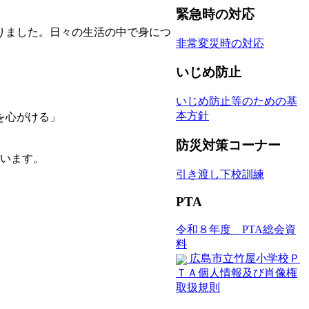
緊急時の対応
りました。日々の生活の中で身につ
非常変災時の対応
いじめ防止
いじめ防止等のための基
本方針
を心がける」
防災対策コーナー
ています。
引き渡し下校訓練
PTA
令和８年度 PTA総会資
料
広島市立竹屋小学校Ｐ
ＴＡ個人情報及び肖像権
取扱規則