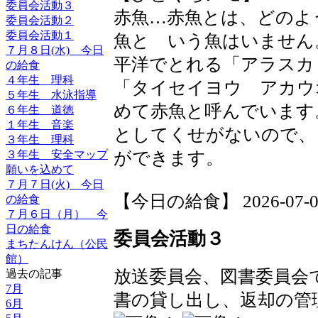
委員会活動３
赤魚…赤魚とは、どのよ
委員会活動２
委員会活動１
魚と いう魚はいません
７月８日(水) 今日
平洋でとれる「アラスカ
の給食
４年生 理科
「タイセイヨウ アカウ
５年生 水泳指導
めて赤魚と呼んでいます
６年生 道徳
１年生 音楽
としてくせがないので、
３年生 理科
３年生 安全マップ
ができます。
願いを込めて
７月７日(火) 今日
【今日の給食】 2026-07-09 
の給食
７月６日（月） 今
日の給食
委員会活動３
まちたんけん（公民
館）
放送委員会、図書委員会
過去の記事
7月
書の貸し出し、返却の管
6月