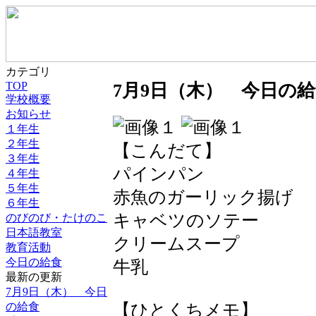
カテゴリ
TOP
7月9日（木） 今日の
学校概要
お知らせ
１年生
２年生
【こんだて】
３年生
パインパン
４年生
５年生
赤魚のガーリック揚げ
６年生
キャベツのソテー
のびのび・たけのこ
日本語教室
クリームスープ
教育活動
今日の給食
牛乳
最新の更新
7月9日（木） 今日
の給食
【ひとくちメモ】