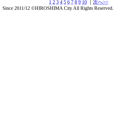
1
2
3
4
5
6
7
8
9
10
｜
次へ>>
Since 2011/12 ©HIROSHIMA City All Rights Reserved.