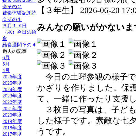
被爆体験記朗読
会その２
【３年生】 2026-06-20 17:01
被爆体験記朗読
会その１
みんなの願いがかないま
６月１７日
（水）今日の給
食
給食週間その４
過去の記事
6月
5月
4月
今日の土曜参観の様子で
2026年度
2025年度
かざりを作りました。保
2024年度
2023年度
て、一緒に作ったり支援
2022年度
３枚目の写真は、子ども
2021年度
2020年度
した様子です。素敵な七
2019年度
2018年度
うです。
2017年度