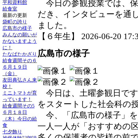
今日の参観授業では、保
平和資料館
給食室
だき、インタビューを通
最新の更新
袋町の誇り
ました。
広島市の様子
【６年生】 2026-06-20 17:3
みんなの願いが
かないますよう
に！
広島市の様子
たなばたかざり
給食週間その６
６月１９日
（金）
友田典弘さん来
校！
今日は、土曜参観日です
ミニトマトが育
っています！
をスタートした社会科の
給食週間その5
６月１８日
今、「広島市の様子」を
（木）今日の給
一人一人が「おすすめの
食
七夕飾り
多くの保護者の皆様の前