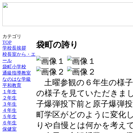
カテゴリ
TOP
袋町の誇り
学校長挨拶
校長室から・エ
ール
袋町小学校
通級指導教室
なのはな学級
土曜参観の６年生の様子
平和教育
の様子を見ていただきま
１年生
２年生
子爆弾投下前と原子爆弾
３年生
４年生
町学区がどのように変化
５年生
６年生
りや自慢とは何かを考え
保健室