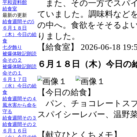
また、その一方でスパイ
平和資料館
給食室
ていました。調味料など
最新の更新
給食週間その5
の中へ。食欲をそそるよ
６月１８日
りました。
（木）今日の給
食
【給食室】 2026-06-18 19:5
七夕飾り
被爆体験記朗読
会その２
６月１８日（木）今日の
被爆体験記朗読
会その１
６月１７日
（水）今日の給
【今日の給食】
食
給食週間その４
パン、チョコレートスプ
風水害から命を
守る
スパイシーレバー、温野
給食週間その３
給食週間その２
６月１６日
【献立ひとくちメモ】