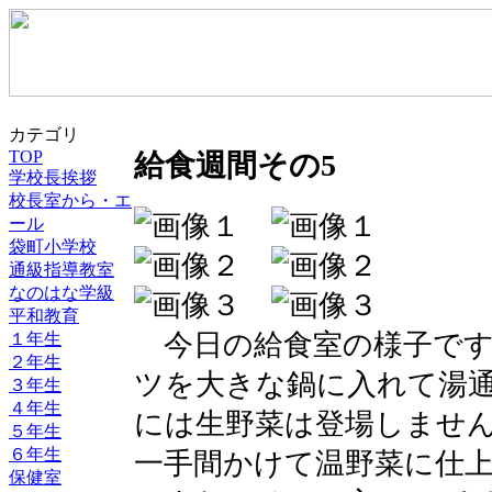
カテゴリ
TOP
給食週間その5
学校長挨拶
校長室から・エ
ール
袋町小学校
通級指導教室
なのはな学級
平和教育
今日の給食室の様子です
１年生
２年生
ツを大きな鍋に入れて湯
３年生
４年生
には生野菜は登場しませ
５年生
６年生
一手間かけて温野菜に仕
保健室