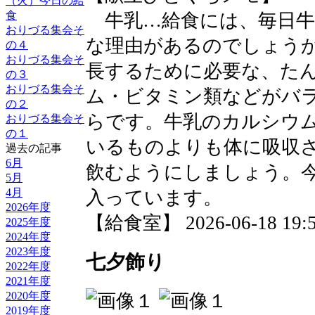
（火）今日の給
食
牛乳…給食には、毎日牛
おりづる集会そ
な理由があるのでしょう
の４
おりづる集会そ
長するために必要な、た
の３
おりづる集会そ
ム・ビタミン類などがバ
の２
らです。牛乳のカルシウ
おりづる集会そ
の１
いるものよりも体に吸収
過去の記事
6月
飲むようにしましょう。
5月
4月
入っています。
2026年度
【給食室】 2026-06-18 19:5
2025年度
2024年度
2023年度
七夕飾り
2022年度
2021年度
2020年度
2019年度