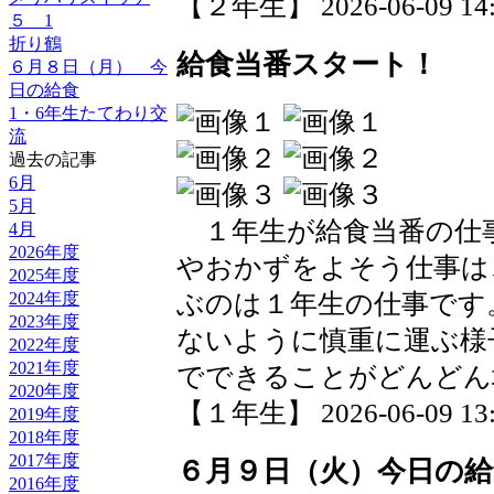
【２年生】 2026-06-09 14:0
５ 1
折り鶴
給食当番スタート！
６月８日（月） 今
日の給食
1・6年生たてわり交
流
過去の記事
6月
5月
１年生が給食当番の仕
4月
2026年度
やおかずをよそう仕事は
2025年度
2024年度
ぶのは１年生の仕事です
2023年度
ないように慎重に運ぶ様
2022年度
2021年度
でできることがどんどん
2020年度
【１年生】 2026-06-09 13:4
2019年度
2018年度
2017年度
６月９日（火）今日の給
2016年度