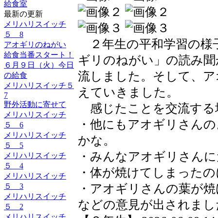
給食室
最新の更新
メリハリスイッチ
５ 8
２年生の平和学習の様
アオギリのねがい
給食当番スタート！
ギリのねがい」の読み聞
６月９日（火）今日
流しました。そして、ア
の給食
メリハリスイッチ５
えていきました。
7
野外活動に寄せて
感じたことを交流する
メリハリスイッチ
・他にもアオギリさんの
５ 6
メリハリスイッチ
かな。
５ 5
・みんなアオギリさんに
メリハリスイッチ
５ 4
・体が焼けてしまったの
メリハリスイッチ
・アオギリさんの葉が焼
５ 3
メリハリスイッチ
などの意見が出されまし
５ 2
メリハリスイッチ