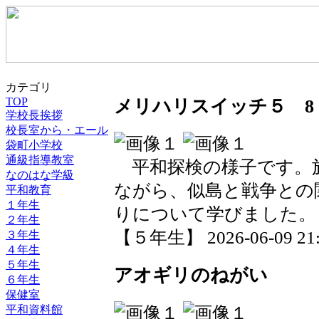
カテゴリ
TOP
メリハリスイッチ５ 8
学校長挨拶
校長室から・エール
袋町小学校
通級指導教室
平和探検の様子です。
なのはな学級
ながら、似島と戦争との
平和教育
１年生
りについて学びました。
２年生
【５年生】 2026-06-09 21:4
３年生
４年生
５年生
アオギリのねがい
６年生
保健室
平和資料館