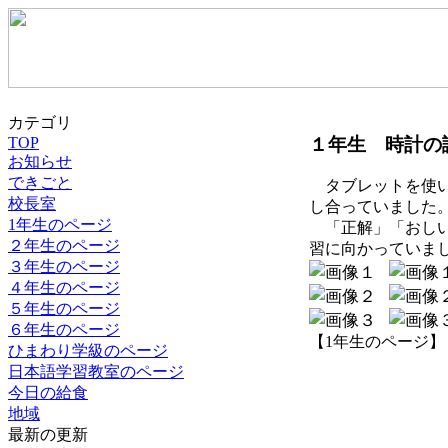
カテゴリ
１年生 時計の
TOP
お知らせ
できごと
タブレットを使
校長室
し合っていました
1年生のページ
「正解」「おしい
２年生のページ
習に向かっていま
３年生のページ
４年生のページ
５年生のページ
６年生のページ
【1年生のページ】 2026
ひまわり学級のページ
日本語学習教室のページ
今日の給食
地域
最新の更新