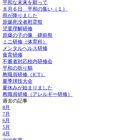
平和な未来を願って
８月６日 平和の集い（１）
雨が降りました
原爆死没者慰霊祭
児童理解研修
原爆の子の像 碑前祭
ミニ研修（体育科）
メンタルヘルス研修
食育研修
不審者対応校内研修会
平和の折り鶴
教職員研修（ICT）
夏季球技大会
夏休みが始まりました
教職員研修（アレルギー研修）
過去の記事
8月
7月
6月
5月
4月