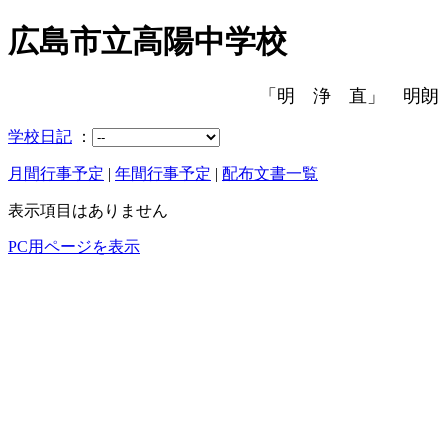
広島市立高陽中学校
「明 浄 直」 明朗
学校日記
：
月間行事予定
|
年間行事予定
|
配布文書一覧
表示項目はありません
PC用ページを表示